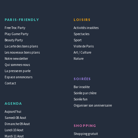
PARIS-FRIENDLY
LOISIRS
Free Troc Party
Activités insolites
Play Game Party
Spectacles
Beauty Party
Sport
La carte des bons plans
Visite de Paris
Les nouveaux bons plans
Art / Culture
Notre newsletter
Nature
Qui sommes-nous
La presse en parle
Espace annonceurs
SOIRÉES
Contact
Bar insolite
Soirée par chère
Soirée fun
AGENDA
Organiser son anniversaire
Aujourd'hui
Samedi 08 Aout
Dimanche 09 Aout
SHOPPING
Lundi 10 Aout
Shopping gratuit
Mardi 11 Aout