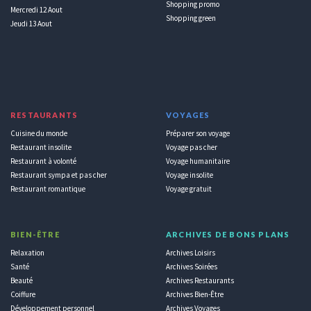
Shopping promo
Mercredi 12 Aout
Shopping green
Jeudi 13 Aout
RESTAURANTS
VOYAGES
Cuisine du monde
Préparer son voyage
Restaurant insolite
Voyage pas cher
Restaurant à volonté
Voyage humanitaire
Restaurant sympa et pas cher
Voyage insolite
Restaurant romantique
Voyage gratuit
BIEN-ÊTRE
ARCHIVES DE BONS PLANS
Relaxation
Archives Loisirs
Santé
Archives Soirées
Beauté
Archives Restaurants
Coiffure
Archives Bien-Être
Développement personnel
Archives Voyages