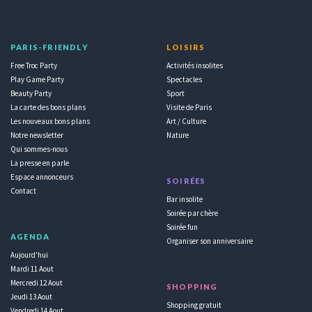
PARIS-FRIENDLY
LOISIRS
Free Troc Party
Activités insolites
Play Game Party
Spectacles
Beauty Party
Sport
La carte des bons plans
Visite de Paris
Les nouveaux bons plans
Art / Culture
Notre newsletter
Nature
Qui sommes-nous
La presse en parle
Espace annonceurs
SOIRÉES
Contact
Bar insolite
Soirée par chère
Soirée fun
AGENDA
Organiser son anniversaire
Aujourd'hui
Mardi 11 Aout
Mercredi 12 Aout
SHOPPING
Jeudi 13 Aout
Shopping gratuit
Vendredi 14 Aout