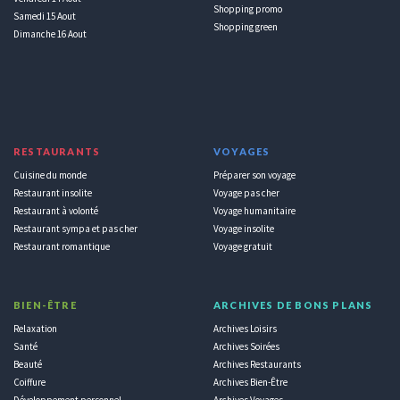
Shopping promo
Samedi 15 Aout
Shopping green
Dimanche 16 Aout
RESTAURANTS
VOYAGES
Cuisine du monde
Préparer son voyage
Restaurant insolite
Voyage pas cher
Restaurant à volonté
Voyage humanitaire
Restaurant sympa et pas cher
Voyage insolite
Restaurant romantique
Voyage gratuit
BIEN-ÊTRE
ARCHIVES DE BONS PLANS
Relaxation
Archives Loisirs
Santé
Archives Soirées
Beauté
Archives Restaurants
Coiffure
Archives Bien-Être
Développement personnel
Archives Voyages