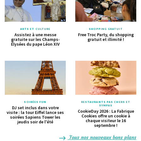
ARTS ET CULTURE
SHOPPING GRATUIT
Assistez à une messe
Free Troc Party, du shopping
gratuite sur les Champs-
gratuit et illimité !
Élysées du pape Léon XIV
SOIRÉES FUN
RESTAURANTS PAS CHERS ET
SYMPAS
DJ set inclus dans votre
CookieDay 2026 : La Fabrique
visite : la tour Eiffel lance ses
Cookies offre un cookie à
soirées Sapiens Tower les
chaque visiteur le 16
jeudis soir de l'été
septembre !
Tous nos nouveaux bons plans