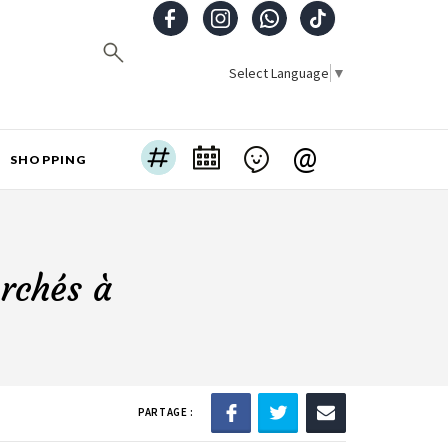
Select Language
▼
@
SHOPPING
erchés à
PARTAGE :