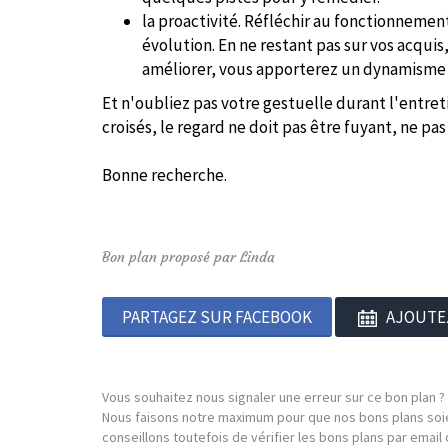
la proactivité. Réfléchir au fonctionnement
évolution. En ne restant pas sur vos acquis
améliorer, vous apporterez un dynamisme
Et n'oubliez pas votre gestuelle durant l'entret
croisés, le regard ne doit pas être fuyant, ne pas 
Bonne recherche.
Bon plan proposé par Linda
PARTAGEZ SUR FACEBOOK
AJOUTE
Vous souhaitez nous signaler une erreur sur ce bon plan ?
Nous faisons notre maximum pour que nos bons plans soie
conseillons toutefois de vérifier les bons plans par emai