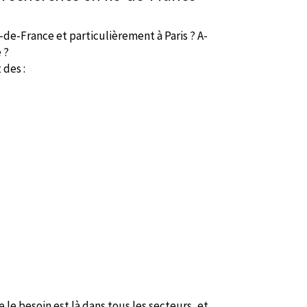
-de-France et particulièrement à Paris ? A-
e ?
 des :
le besoin est là dans tous les secteurs, et