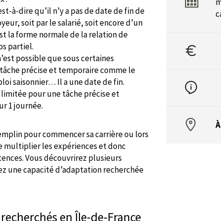
m
st-à-dire qu’il n’y a pas de date de fin de
c
eur, soit par le salarié, soit encore d’un
t la forme normale de la relation de
s partiel.
n’est possible que sous certaines
e tâche précise et temporaire comme le
i saisonnier… Il a une date de fin.
e limitée pour une tâche précise et
ur 1 journée.
À
emplin pour commencer sa carrière ou lors
e multiplier les expériences et donc
nces. Vous découvrirez plusieurs
rez une capacité d’adaptation recherchée
s recherchés en Île-de-France