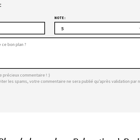
:
NOTE :
5
e précieux commentaire ! :)
viter les spams, votre commentaire ne sera publié qu’après validation par 