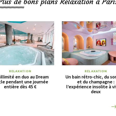
Plus de bons plans Relaxation à Pari
RELAXATION
RELAXATION
illimité en duo au Dream
Un bain rétro-chic, du so
tle pendant une journée
et du champagne :
entière dès 45 €
l’expérience insolite à vi
deux