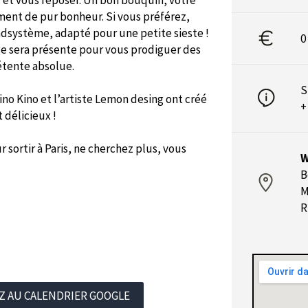
 et vous reposer. Un bon bouquin, votre
oment de pur bonheur. Si vous préférez,
ndsystème, adapté pour une petite sieste !
0
ge sera présente pour vous prodiguer des
étente absolue.
S
ino Kino et l’artiste Lemon desing ont créé
+
délicieux !
 sortir à Paris, ne cherchez plus, vous
W
B
M
R
Z AU CALENDRIER GOOGLE