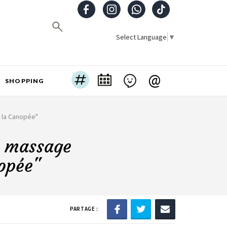
Select Language
▼
@
SHOPPING
s la Canopée"
c massage
opée"
PARTAGE :