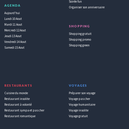
Soirée fun
AGENDA
Organiser son anniversaire
Aujourd'hui
Lundi 10 Aout
Mardi 11 Aout
SHOPPING
Mercredi 12 Aout
Shopping gratuit
Jeudi 13 Aout
Shopping promo
Vendredi 14 Aout
Shopping green
Samedi 15 Aout
RESTAURANTS
VOYAGES
Cuisine du monde
Préparer son voyage
Restaurant insolite
Voyage pas cher
Restaurant à volonté
Voyage humanitaire
Restaurant sympa et pas cher
Voyage insolite
Restaurant romantique
Voyage gratuit