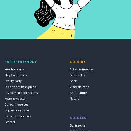
PARIS-FRIENDLY
LOISIRS
Free Troc Party
Activités insolites
Play Game Party
Spectacles
Beauty Party
Sport
La carte des bons plans
Visite de Paris
Les nouveaux bons plans
Art / Culture
Notre newsletter
Nature
Qui sommes-nous
La presse en parle
Espace annonceurs
SOIRÉES
Contact
Bar insolite