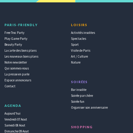
PARIS-FRIENDLY
LOISIRS
Free Troc Party
Activités insolites
Play Game Party
Spectacles
Beauty Party
Sport
La carte des bons plans
Visite de Paris
Les nouveaux bons plans
Art / Culture
Notre newsletter
Nature
Qui sommes-nous
La presse en parle
Espace annonceurs
SOIRÉES
Contact
Bar insolite
Soirée par chère
Soirée fun
AGENDA
Organiser son anniversaire
Aujourd'hui
Vendredi 07 Aout
Samedi 08 Aout
SHOPPING
Dimanche 09 Aout