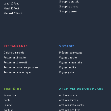
Shopping gratuit
Lundi 10 Aout
Shopping promo
Mardi 11 Aout
Shopping green
Mercredi 12 Aout
RESTAURANTS
VOYAGES
Cuisine du monde
Préparer son voyage
Restaurant insolite
Voyage pas cher
Restaurant à volonté
Voyage humanitaire
Restaurant sympa et pas cher
Voyage insolite
Restaurant romantique
Voyage gratuit
BIEN-ÊTRE
ARCHIVES DE BONS PLANS
Relaxation
Archives Loisirs
Santé
Archives Soirées
Beauté
Archives Restaurants
Coiffure
Archives Bien-Être