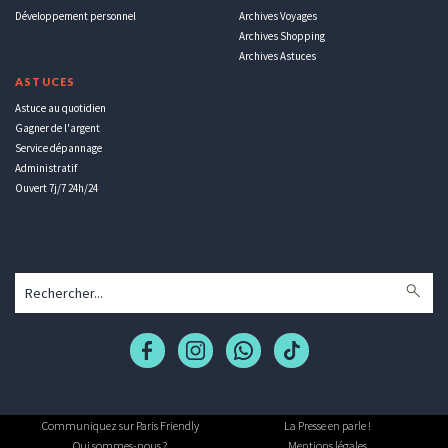
Développement personnel
Archives Voyages
Archives Shopping
Archives Astuces
ASTUCES
Astuce au quotidien
Gagner de l'argent
Service dépannage
Administratif
Ouvert 7j/7 24h/24
Communiquez sur Paris Friendly
La Presse en parle !
Qui sommes-nous ?
Mentions légales