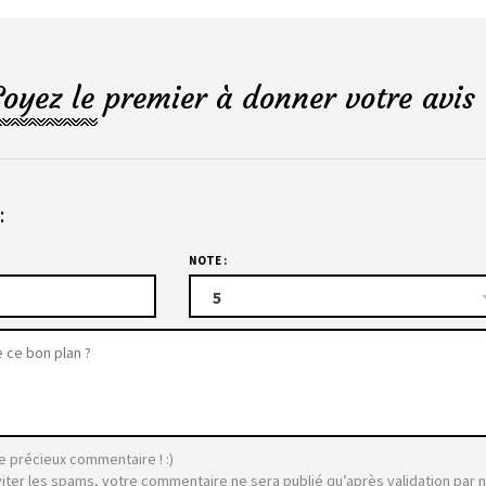
Soyez le premier à donner votre avis 
:
NOTE :
5
e précieux commentaire ! :)
viter les spams, votre commentaire ne sera publié qu’après validation par 