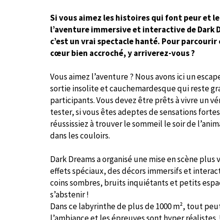
Si vous aimez les histoires qui font peur et l
l’aventure immersive et interactive de Dark 
c’est un vrai spectacle hanté. Pour parcourir 
cœur bien accroché, y arriverez-vous ?
Vous aimez l’aventure ? Nous avons ici un escap
sortie insolite et cauchemardesque qui reste gr
participants. Vous devez être prêts à vivre un véri
tester, si vous êtes adeptes de sensations fortes
réussissiez à trouver le sommeil le soir de l’anim
dans les couloirs.
Dark Dreams a organisé une mise en scène plus v
effets spéciaux, des décors immersifs et interact
coins sombres, bruits inquiétants et petits esp
s’abstenir !
Dans ce labyrinthe de plus de 1000 m², tout peut 
l’ambiance et les épreuves sont hyper réalistes. 