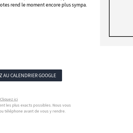
 potes rend le moment encore plus sympa.
Z AU CALENDRIER GOOGLE
Cliquez ici
nt les plus exacts possibles. Nous vous
l ou téléphone avant de vous y rendre.