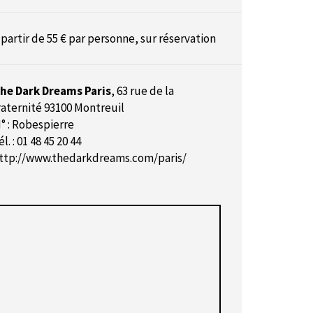
 partir de 55 € par personne, sur réservation
he Dark Dreams Paris
,
63 rue de la
raternité 93100 Montreuil
° : Robespierre
él. : 01 48 45 20 44
ttp://www.thedarkdreams.com/paris/