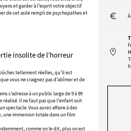
yens et garder à l’esprit votre objectif
per de cet asile rempli de psychopathes et
À
T
f
M
ortie insolite de l’horreur
T
h
bûches tellement réelles, qu’il est
 que vous ne craignez pas d’abîmer et de
ams s’adresse à un public large de 9 à 99
réalisé. Il ne faut pas que l’enfant soit
i un spectacle. Vous aurez affaire à des
le, une immersion totale dans un film
Évidemment, comme on le dit, plus on est