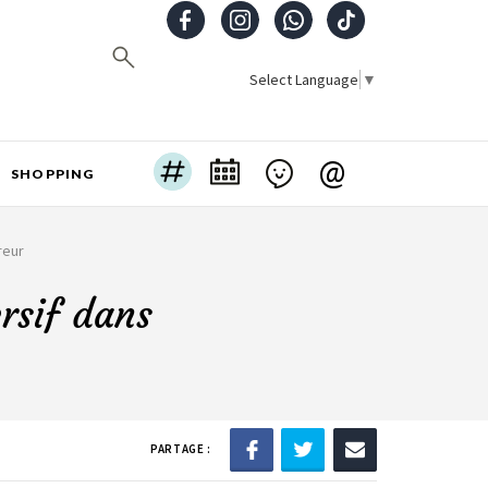
Select Language
▼
@
SHOPPING
reur
rsif dans
PARTAGE :