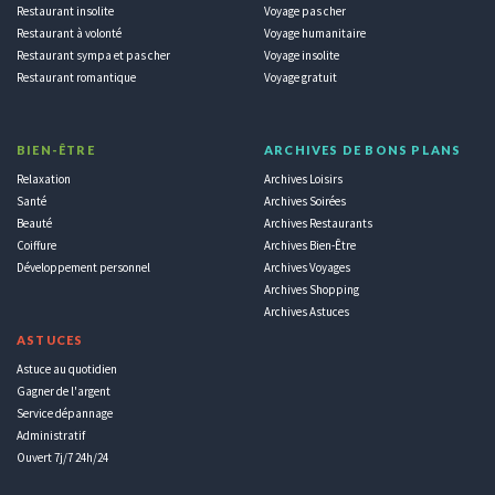
Restaurant insolite
Voyage pas cher
Restaurant à volonté
Voyage humanitaire
Restaurant sympa et pas cher
Voyage insolite
Restaurant romantique
Voyage gratuit
BIEN-ÊTRE
ARCHIVES DE BONS PLANS
Relaxation
Archives Loisirs
Santé
Archives Soirées
Beauté
Archives Restaurants
Coiffure
Archives Bien-Être
Développement personnel
Archives Voyages
Archives Shopping
Archives Astuces
ASTUCES
Astuce au quotidien
Gagner de l'argent
Service dépannage
Administratif
Ouvert 7j/7 24h/24