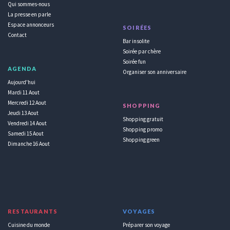
Qui sommes-nous
La presse en parle
Espace annonceurs
SOIRÉES
Contact
Bar insolite
Soirée par chère
Soirée fun
AGENDA
Organiser son anniversaire
Aujourd'hui
Mardi 11 Aout
Mercredi 12 Aout
SHOPPING
Jeudi 13 Aout
Shopping gratuit
Vendredi 14 Aout
Shopping promo
Samedi 15 Aout
Shopping green
Dimanche 16 Aout
RESTAURANTS
VOYAGES
Cuisine du monde
Préparer son voyage