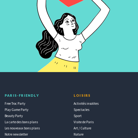
PARIS-FRIENDLY
LOISIRS
Free Troc Party
Activités insolites
Play Game Party
Spectacles
Beauty Party
Sport
La carte des bons plans
Visite de Paris
Les nouveaux bons plans
Art / Culture
Notre newsletter
Nature