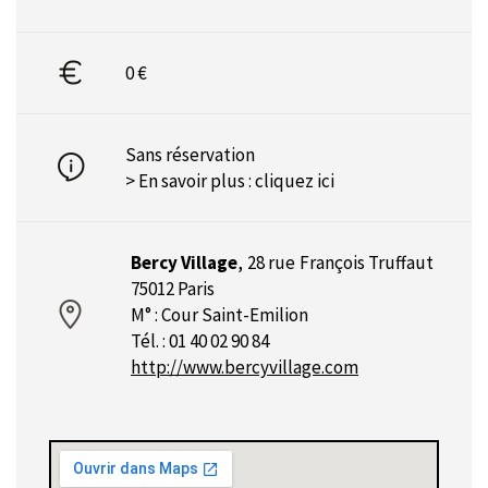
0 €
Sans réservation
> En savoir plus :
cliquez ici
Bercy Village
,
28 rue François Truffaut
75012 Paris
M° : Cour Saint-Emilion
Tél. : 01 40 02 90 84
http://www.bercyvillage.com