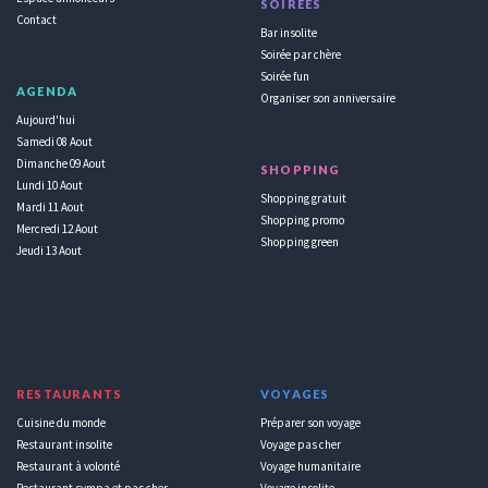
SOIRÉES
Contact
Bar insolite
Soirée par chère
Soirée fun
AGENDA
Organiser son anniversaire
Aujourd'hui
Samedi 08 Aout
Dimanche 09 Aout
SHOPPING
Lundi 10 Aout
Shopping gratuit
Mardi 11 Aout
Shopping promo
Mercredi 12 Aout
Shopping green
Jeudi 13 Aout
RESTAURANTS
VOYAGES
Cuisine du monde
Préparer son voyage
Restaurant insolite
Voyage pas cher
Restaurant à volonté
Voyage humanitaire
Restaurant sympa et pas cher
Voyage insolite