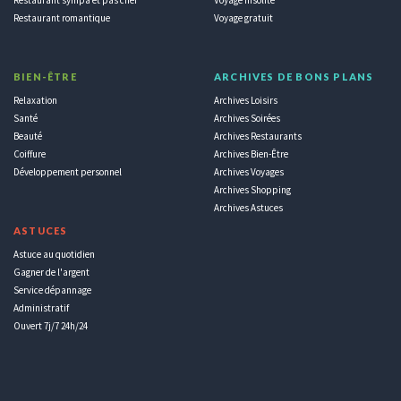
Restaurant romantique
Voyage gratuit
BIEN-ÊTRE
ARCHIVES DE BONS PLANS
Relaxation
Archives Loisirs
Santé
Archives Soirées
Beauté
Archives Restaurants
Coiffure
Archives Bien-Être
Développement personnel
Archives Voyages
Archives Shopping
Archives Astuces
ASTUCES
Astuce au quotidien
Gagner de l'argent
Service dépannage
Administratif
Ouvert 7j/7 24h/24