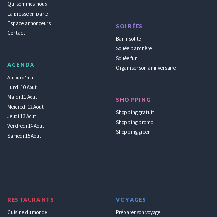
Qui sommes-nous
La presse en parle
Espace annonceurs
SOIRÉES
Contact
Bar insolite
Soirée par chère
Soirée fun
AGENDA
Organiser son anniversaire
Aujourd'hui
Lundi 10 Aout
Mardi 11 Aout
SHOPPING
Mercredi 12 Aout
Shopping gratuit
Jeudi 13 Aout
Shopping promo
Vendredi 14 Aout
Shopping green
Samedi 15 Aout
RESTAURANTS
VOYAGES
Cuisine du monde
Préparer son voyage