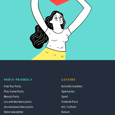
PARIS-FRIENDLY
LOISIRS
Free Troc Party
Activités insolites
Play Game Party
Spectacles
Beauty Party
Sport
La carte des bons plans
Visite de Paris
Les nouveaux bons plans
Art / Culture
Notre newsletter
Nature