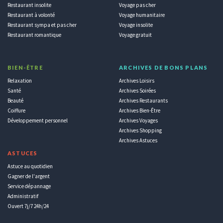
Restaurant insolite
Voyage pas cher
Restaurant à volonté
Voyage humanitaire
Restaurant sympa et pas cher
Voyage insolite
Restaurant romantique
Voyage gratuit
BIEN-ÊTRE
ARCHIVES DE BONS PLANS
Relaxation
Archives Loisirs
Santé
Archives Soirées
Beauté
Archives Restaurants
Coiffure
Archives Bien-Être
Développement personnel
Archives Voyages
Archives Shopping
Archives Astuces
ASTUCES
Astuce au quotidien
Gagner de l'argent
Service dépannage
Administratif
Ouvert 7j/7 24h/24