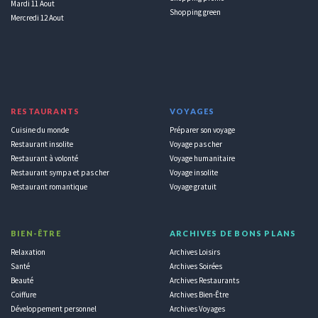
Mardi 11 Aout
Shopping green
Mercredi 12 Aout
RESTAURANTS
VOYAGES
Cuisine du monde
Préparer son voyage
Restaurant insolite
Voyage pas cher
Restaurant à volonté
Voyage humanitaire
Restaurant sympa et pas cher
Voyage insolite
Restaurant romantique
Voyage gratuit
BIEN-ÊTRE
ARCHIVES DE BONS PLANS
Relaxation
Archives Loisirs
Santé
Archives Soirées
Beauté
Archives Restaurants
Coiffure
Archives Bien-Être
Développement personnel
Archives Voyages