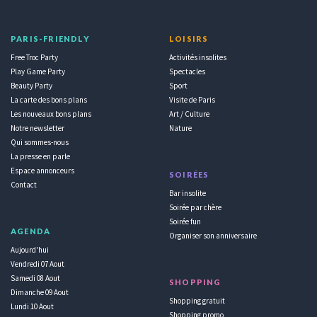
PARIS-FRIENDLY
LOISIRS
Free Troc Party
Activités insolites
Play Game Party
Spectacles
Beauty Party
Sport
La carte des bons plans
Visite de Paris
Les nouveaux bons plans
Art / Culture
Notre newsletter
Nature
Qui sommes-nous
La presse en parle
Espace annonceurs
SOIRÉES
Contact
Bar insolite
Soirée par chère
Soirée fun
AGENDA
Organiser son anniversaire
Aujourd'hui
Vendredi 07 Aout
Samedi 08 Aout
SHOPPING
Dimanche 09 Aout
Shopping gratuit
Lundi 10 Aout
Shopping promo