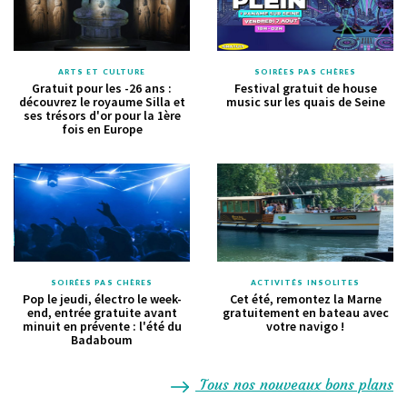
ARTS ET CULTURE
SOIRÉES PAS CHÈRES
Gratuit pour les -26 ans :
Festival gratuit de house
découvrez le royaume Silla et
music sur les quais de Seine
ses trésors d'or pour la 1ère
fois en Europe
SOIRÉES PAS CHÈRES
ACTIVITÉS INSOLITES
Pop le jeudi, électro le week-
Cet été, remontez la Marne
end, entrée gratuite avant
gratuitement en bateau avec
minuit en prévente : l'été du
votre navigo !
Badaboum
Tous nos nouveaux bons plans