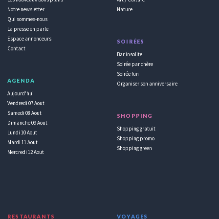
Notre newsletter
Nature
Qui sommes-nous
La presse en parle
Espace annonceurs
SOIRÉES
Contact
Bar insolite
Soirée par chère
Soirée fun
AGENDA
Organiser son anniversaire
Aujourd'hui
Vendredi 07 Aout
Samedi 08 Aout
SHOPPING
Dimanche 09 Aout
Shopping gratuit
Lundi 10 Aout
Shopping promo
Mardi 11 Aout
Shopping green
Mercredi 12 Aout
RESTAURANTS
VOYAGES