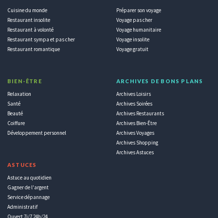
Cuisine du monde
Préparer son voyage
Restaurant insolite
Voyage pas cher
Restaurant à volonté
Voyage humanitaire
Restaurant sympa et pas cher
Voyage insolite
Restaurant romantique
Voyage gratuit
BIEN-ÊTRE
ARCHIVES DE BONS PLANS
Relaxation
Archives Loisirs
Santé
Archives Soirées
Beauté
Archives Restaurants
Coiffure
Archives Bien-Être
Développement personnel
Archives Voyages
Archives Shopping
Archives Astuces
ASTUCES
Astuce au quotidien
Gagner de l'argent
Service dépannage
Administratif
Ouvert 7j/7 24h/24