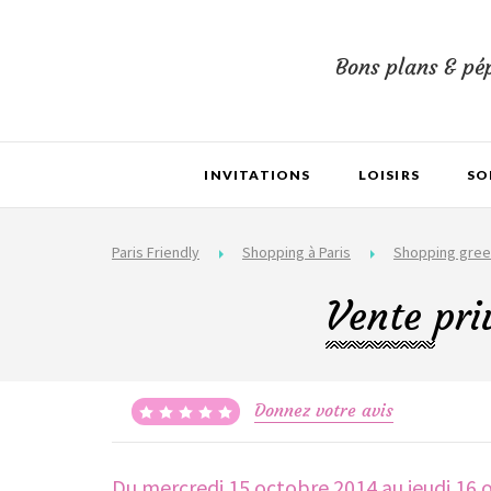
Bons plans & pép
INVITATIONS
LOISIRS
SO
Paris Friendly
Shopping à Paris
Shopping gre
Vente pri
Donnez votre avis
Du mercredi 15 octobre 2014
au jeudi 16 