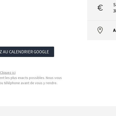
S
3
A
Z AU CALENDRIER GOOGLE
Cliquez ici
nt les plus exacts possibles. Nous vous
l ou téléphone avant de vous y rendre.