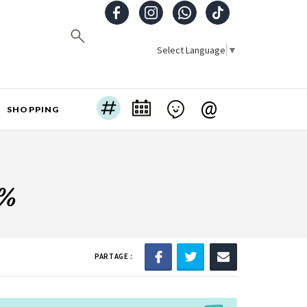
Select Language
▼
@
SHOPPING
4%
PARTAGE :