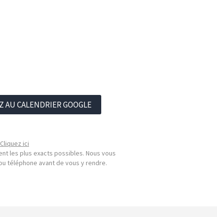
Z AU CALENDRIER GOOGLE
Cliquez ici
nt les plus exacts possibles. Nous vous
l ou téléphone avant de vous y rendre.