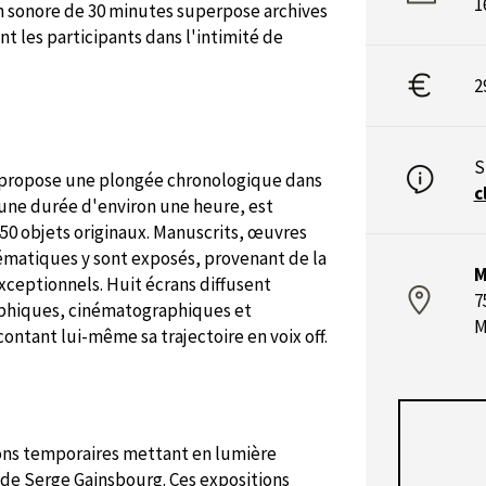
1
on sonore de 30 minutes superpose archives
nt les participants dans l'intimité de
2
S
g propose une plongée chronologique dans
c
'une durée d'environ une heure, est
50 objets originaux. Manuscrits, œuvres
ématiques y sont exposés, provenant de la
M
xceptionnels. Huit écrans diffusent
7
aphiques, cinématographiques et
M
ntant lui-même sa trajectoire en voix off.
ions temporaires mettant en lumière
e de Serge Gainsbourg. Ces expositions