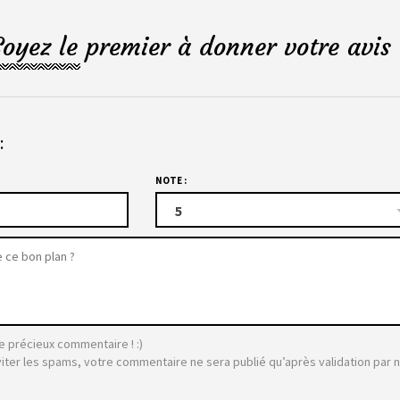
Soyez le premier à donner votre avis 
:
NOTE :
5
e précieux commentaire ! :)
viter les spams, votre commentaire ne sera publié qu’après validation par 