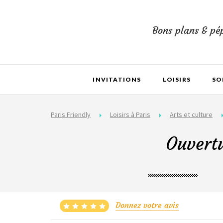
Bons plans & pép
INVITATIONS
LOISIRS
SO
Paris Friendly
Loisirs à Paris
Arts et culture
Ouvertu
Donnez votre avis