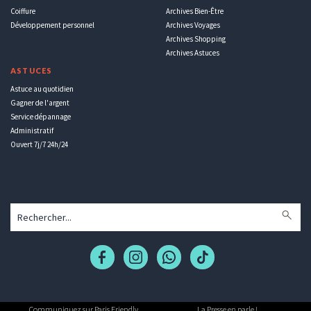
Coiffure
Archives Bien-Être
Développement personnel
Archives Voyages
Archives Shopping
Archives Astuces
ASTUCES
Astuce au quotidien
Gagner de l'argent
Service dépannage
Administratif
Ouvert 7j/7 24h/24
Communiquez sur Paris Friendly
La Presse en parle !