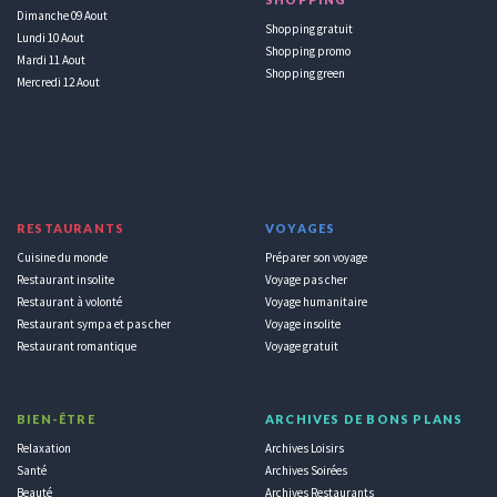
Dimanche 09 Aout
Shopping gratuit
Lundi 10 Aout
Shopping promo
Mardi 11 Aout
Shopping green
Mercredi 12 Aout
RESTAURANTS
VOYAGES
Cuisine du monde
Préparer son voyage
Restaurant insolite
Voyage pas cher
Restaurant à volonté
Voyage humanitaire
Restaurant sympa et pas cher
Voyage insolite
Restaurant romantique
Voyage gratuit
BIEN-ÊTRE
ARCHIVES DE BONS PLANS
Relaxation
Archives Loisirs
Santé
Archives Soirées
Beauté
Archives Restaurants