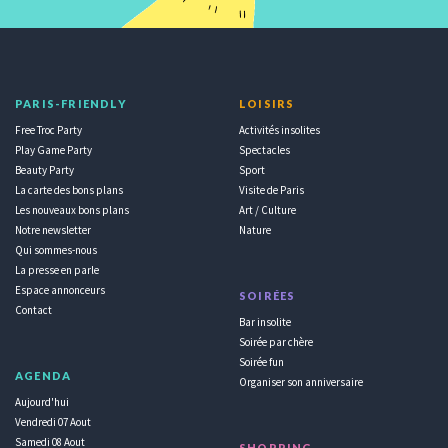
PARIS-FRIENDLY
LOISIRS
Free Troc Party
Activités insolites
Play Game Party
Spectacles
Beauty Party
Sport
La carte des bons plans
Visite de Paris
Les nouveaux bons plans
Art / Culture
Notre newsletter
Nature
Qui sommes-nous
La presse en parle
Espace annonceurs
SOIRÉES
Contact
Bar insolite
Soirée par chère
Soirée fun
AGENDA
Organiser son anniversaire
Aujourd'hui
Vendredi 07 Aout
Samedi 08 Aout
SHOPPING