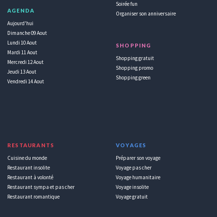
Soirée fun
AGENDA
Organiser son anniversaire
Aujourd'hui
Dimanche 09 Aout
Lundi 10 Aout
SHOPPING
Mardi 11 Aout
Shopping gratuit
Mercredi 12 Aout
Shopping promo
Jeudi 13 Aout
Shopping green
Vendredi 14 Aout
RESTAURANTS
VOYAGES
Cuisine du monde
Préparer son voyage
Restaurant insolite
Voyage pas cher
Restaurant à volonté
Voyage humanitaire
Restaurant sympa et pas cher
Voyage insolite
Restaurant romantique
Voyage gratuit