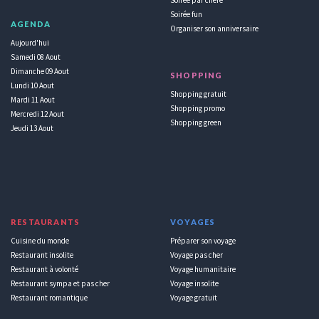
Soirée fun
AGENDA
Organiser son anniversaire
Aujourd'hui
Samedi 08 Aout
Dimanche 09 Aout
SHOPPING
Lundi 10 Aout
Shopping gratuit
Mardi 11 Aout
Shopping promo
Mercredi 12 Aout
Shopping green
Jeudi 13 Aout
RESTAURANTS
VOYAGES
Cuisine du monde
Préparer son voyage
Restaurant insolite
Voyage pas cher
Restaurant à volonté
Voyage humanitaire
Restaurant sympa et pas cher
Voyage insolite
Restaurant romantique
Voyage gratuit