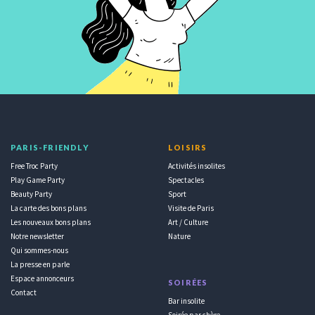
PARIS-FRIENDLY
LOISIRS
Free Troc Party
Activités insolites
Play Game Party
Spectacles
Beauty Party
Sport
La carte des bons plans
Visite de Paris
Les nouveaux bons plans
Art / Culture
Notre newsletter
Nature
Qui sommes-nous
La presse en parle
Espace annonceurs
SOIRÉES
Contact
Bar insolite
Soirée par chère