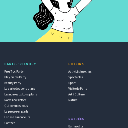
PARIS-FRIENDLY
LOISIRS
Free Troc Party
Activités insolites
Play Game Party
Spectacles
Beauty Party
Sport
La carte des bons plans
Visite de Paris
Les nouveaux bons plans
Art / Culture
Notre newsletter
Nature
Qui sommes-nous
La presse en parle
Espace annonceurs
SOIRÉES
Contact
Bar insolite