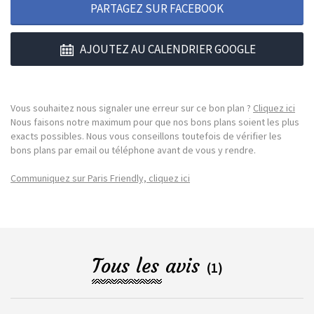
PARTAGEZ SUR FACEBOOK
AJOUTEZ AU CALENDRIER GOOGLE
Vous souhaitez nous signaler une erreur sur ce bon plan ?
Cliquez ici
Nous faisons notre maximum pour que nos bons plans soient les plus
exacts possibles. Nous vous conseillons toutefois de vérifier les
bons plans par email ou téléphone avant de vous y rendre.
Communiquez sur Paris Friendly, cliquez ici
Tous les avis
(1)