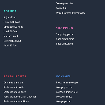
Soirée par chère
Soirée fun
AGENDA
Organiser son anniversaire
Aujourd'hui
Samedi 08 Aout
Dimanche 09 Aout
SHOPPING
Lundi 10 Aout
Shopping gratuit
Mardi 11 Aout
Shopping promo
Mercredi 12 Aout
Shopping green
Jeudi 13 Aout
RESTAURANTS
VOYAGES
Cuisine du monde
Préparer son voyage
Restaurant insolite
Voyage pas cher
Restaurant à volonté
Voyage humanitaire
Restaurant sympa et pas cher
Voyage insolite
Restaurant romantique
Voyage gratuit