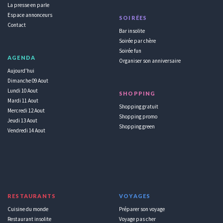
La presse en parle
Espace annonceurs
SOIRÉES
Contact
Bar insolite
Soirée par chère
Soirée fun
AGENDA
Organiser son anniversaire
Aujourd'hui
Dimanche 09 Aout
Lundi 10 Aout
SHOPPING
Mardi 11 Aout
Shopping gratuit
Mercredi 12 Aout
Shopping promo
Jeudi 13 Aout
Shopping green
Vendredi 14 Aout
RESTAURANTS
VOYAGES
Cuisine du monde
Préparer son voyage
Restaurant insolite
Voyage pas cher