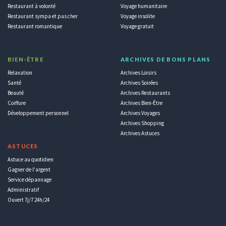
Restaurant à volonté
Voyage humanitaire
Restaurant sympa et pas cher
Voyage insolite
Restaurant romantique
Voyage gratuit
BIEN-ÊTRE
ARCHIVES DE BONS PLANS
Relaxation
Archives Loisirs
Santé
Archives Soirées
Beauté
Archives Restaurants
Coiffure
Archives Bien-Être
Développement personnel
Archives Voyages
Archives Shopping
Archives Astuces
ASTUCES
Astuce au quotidien
Gagner de l'argent
Service dépannage
Administratif
Ouvert 7j/7 24h/24