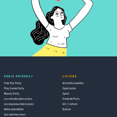
PARIS-FRIENDLY
LOISIRS
Free Troc Party
Activités insolites
Play Game Party
Spectacles
Beauty Party
Sport
La carte des bons plans
Visite de Paris
Les nouveaux bons plans
Art / Culture
Notre newsletter
Nature
Qui sommes-nous