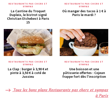
RESTAURANTS PAS CHERS ET
RESTAURANTS PAS CHERS ET
SYMPAS
SYMPAS
La Cantine du Troquet
Où manger des tacos à 1 € à
Dupleix, le bistrot signé
Paris le mardi ?
Christian Etchebest à Paris
15
RESTAURANTS PAS CHERS ET
RESTAURANTS PAS CHERS ET
SYMPAS
SYMPAS
La Clap : burger à 3,90 € et
Une boisson et une
pinte à 3,50 € à coté de
pâtisserie offertes : Cojean
Jussieu
frappe fort dès l'inscription
Tous les bons plans Restaurants pas chers et sympas
à Paris