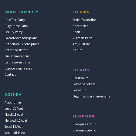
PARIS-FRIENDLY
LOISIRS
Free Troc Party
Activités insolites
Play Game Party
Spectacles
Beauty Party
Sport
La carte des bons plans
Visite de Paris
Les nouveaux bons plans
Art / Culture
Notre newsletter
Nature
Qui sommes-nous
La presse en parle
Espace annonceurs
SOIRÉES
Contact
Bar insolite
Soirée par chère
Soirée fun
AGENDA
Organiser son anniversaire
Aujourd'hui
Lundi 10 Aout
Mardi 11 Aout
SHOPPING
Mercredi 12 Aout
Shopping gratuit
Jeudi 13 Aout
Shopping promo
Vendredi 14 Aout