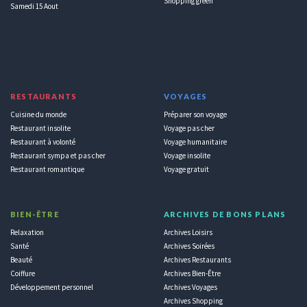
Shopping green
Samedi 15 Aout
RESTAURANTS
VOYAGES
Cuisine du monde
Préparer son voyage
Restaurant insolite
Voyage pas cher
Restaurant à volonté
Voyage humanitaire
Restaurant sympa et pas cher
Voyage insolite
Restaurant romantique
Voyage gratuit
BIEN-ÊTRE
ARCHIVES DE BONS PLANS
Relaxation
Archives Loisirs
Santé
Archives Soirées
Beauté
Archives Restaurants
Coiffure
Archives Bien-Être
Développement personnel
Archives Voyages
Archives Shopping