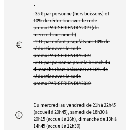
*
. 35 € par personne (hors boissons) et
10% de réduction avec le code
promo
PARISFRIENDLY2019 (du
mercredi au samedi)
. 29 € par enfant jusqu'à 8 ans
10% de
réduction avec le code
promo
PARISFRIENDLY2019
. 39 € par personne pour le brunch du
dimanche (hors boissons) et
10% de
réduction avec le code
promo PARISFRIENDLY2019
Du mercredi au vendredi de 21h à 22h45
(accueil à 20h45), samedi de 18h30 à
20h15 (accueil à 18h), dimanche de 13h à
14h45 (accueil à 12h30)