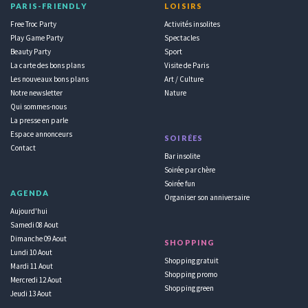
PARIS-FRIENDLY
LOISIRS
Free Troc Party
Activités insolites
Play Game Party
Spectacles
Beauty Party
Sport
La carte des bons plans
Visite de Paris
Les nouveaux bons plans
Art / Culture
Notre newsletter
Nature
Qui sommes-nous
La presse en parle
Espace annonceurs
SOIRÉES
Contact
Bar insolite
Soirée par chère
Soirée fun
AGENDA
Organiser son anniversaire
Aujourd'hui
Samedi 08 Aout
Dimanche 09 Aout
SHOPPING
Lundi 10 Aout
Shopping gratuit
Mardi 11 Aout
Shopping promo
Mercredi 12 Aout
Shopping green
Jeudi 13 Aout