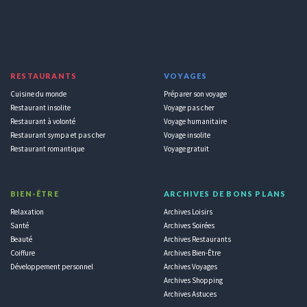
RESTAURANTS
VOYAGES
Cuisine du monde
Préparer son voyage
Restaurant insolite
Voyage pas cher
Restaurant à volonté
Voyage humanitaire
Restaurant sympa et pas cher
Voyage insolite
Restaurant romantique
Voyage gratuit
BIEN-ÊTRE
ARCHIVES DE BONS PLANS
Relaxation
Archives Loisirs
Santé
Archives Soirées
Beauté
Archives Restaurants
Coiffure
Archives Bien-Être
Développement personnel
Archives Voyages
Archives Shopping
Archives Astuces