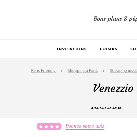
Bons plans & pép
INVITATIONS
LOISIRS
SO
Paris Friendly
Shopping à Paris
Shopping insol
Venezzio 
Donnez votre avis