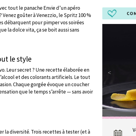
 avec tout le panache Envie d’un apéro
 ? Venez goûter à Venezzio, le Spritz 100 %
ttes débarquent pour pimper vos soirées
que la dolce vita, ça se boit aussi sans
ut le style
ivo. Leur secret ? Une recette élaborée en
’alcool et des colorants artificiels. Le tout
’évasion. Chaque gorgée évoque un coucher
 sensation que le temps s’arrête — sans avoir
V
r la diversité. Trois recettes à tester (et à