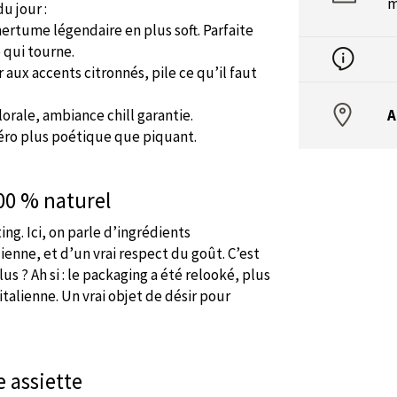
m
u jour :
amertume légendaire en plus soft. Parfaite
e qui tourne.
aux accents citronnés, pile ce qu’il faut
lorale, ambiance chill garantie.
A
péro plus poétique que piquant.
100 % naturel
ing. Ici, on parle d’ingrédients
enne, et d’un vrai respect du goût. C’est
s ? Ah si : le packaging a été relooké, plus
italienne. Un vrai objet de désir pour
e assiette