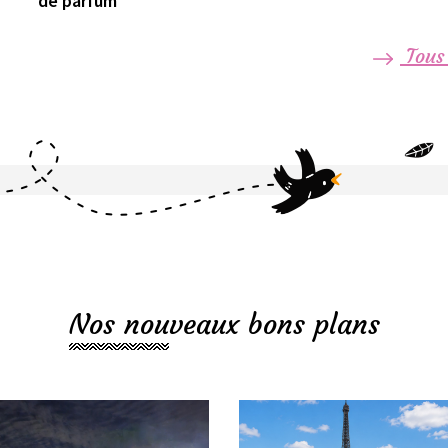
de parfum
Tous 
Nos nouveaux bons plans