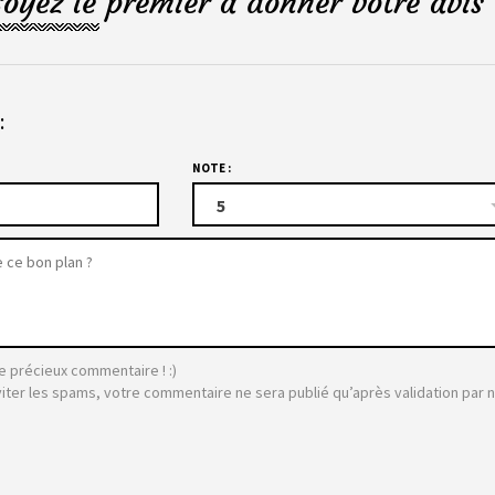
Soyez le premier à donner votre avis 
:
NOTE :
5
e précieux commentaire ! :)
viter les spams, votre commentaire ne sera publié qu’après validation par 