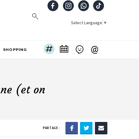
Select Language
▼
@
SHOPPING
nne (et on
PARTAGE :