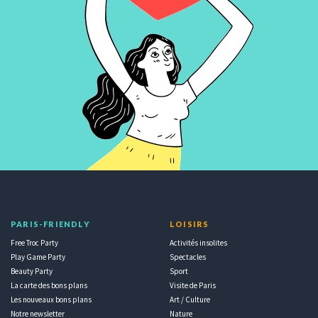
PARIS-FRIENDLY
LOISIRS
Free Troc Party
Activités insolites
Play Game Party
Spectacles
Beauty Party
Sport
La carte des bons plans
Visite de Paris
Les nouveaux bons plans
Art / Culture
Notre newsletter
Nature