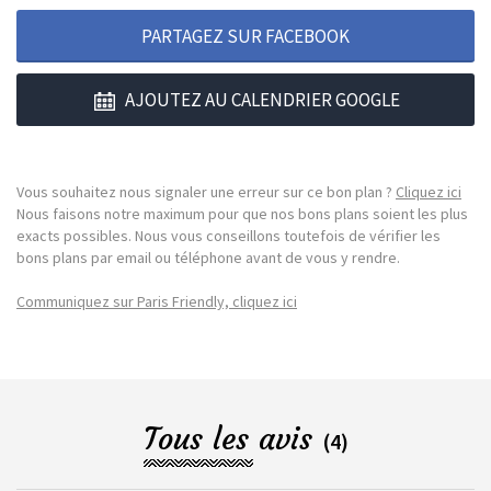
PARTAGEZ SUR FACEBOOK
AJOUTEZ AU CALENDRIER GOOGLE
Vous souhaitez nous signaler une erreur sur ce bon plan ?
Cliquez ici
Nous faisons notre maximum pour que nos bons plans soient les plus
exacts possibles. Nous vous conseillons toutefois de vérifier les
bons plans par email ou téléphone avant de vous y rendre.
Communiquez sur Paris Friendly, cliquez ici
Tous les avis
(4)