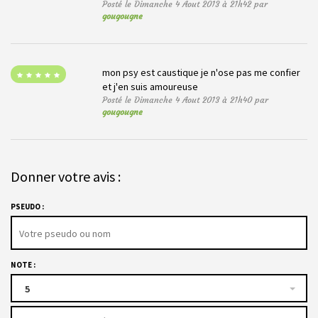
Posté le Dimanche 4 Aout 2013 à 21h42 par
gougougne
mon psy est caustique je n'ose pas me confier
et j'en suis amoureuse
Posté le Dimanche 4 Aout 2013 à 21h40 par
gougougne
Donner votre avis :
PSEUDO :
NOTE :
5