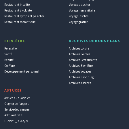
Restaurant insolite
Voyage pas cher
Restaurant à volonté
Voyage humanitaire
Restaurant sympa et pas cher
Voyage insolite
Restaurant romantique
Voyage gratuit
BIEN-ÊTRE
ARCHIVES DE BONS PLANS
Relaxation
Archives Loisirs
Santé
Archives Soirées
Beauté
Archives Restaurants
Coiffure
Archives Bien-Être
Développement personnel
Archives Voyages
Archives Shopping
Archives Astuces
ASTUCES
Astuce au quotidien
Gagner de l'argent
Service dépannage
Administratif
Ouvert 7j/7 24h/24