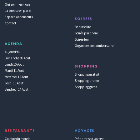
Qui sommes-nous
La presse en parle
Espace annonceurs
SOIRÉES
Contact
Bar insolite
Soirée par chère
Soirée fun
AGENDA
Organiser son anniversaire
Aujourd'hui
Dimanche 09 Aout
Lundi 10 Aout
SHOPPING
Mardi 11 Aout
Shopping gratuit
Mercredi 12 Aout
Shopping promo
Jeudi 13 Aout
Shopping green
Vendredi 14 Aout
RESTAURANTS
VOYAGES
Cuisine du monde
Préparer son voyage