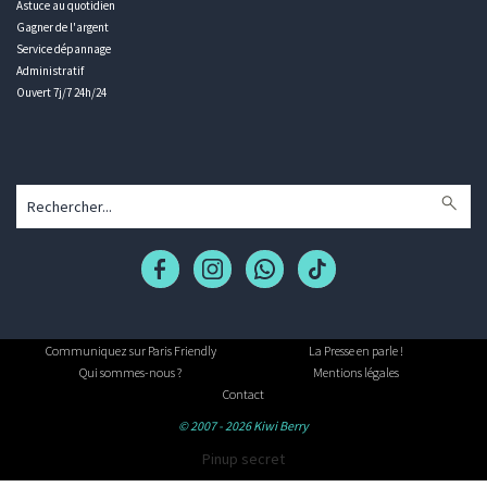
Astuce au quotidien
Gagner de l'argent
Service dépannage
Administratif
Ouvert 7j/7 24h/24
Communiquez sur Paris Friendly
La Presse en parle !
Qui sommes-nous ?
Mentions légales
Contact
© 2007 - 2026 Kiwi Berry
Pinup secret