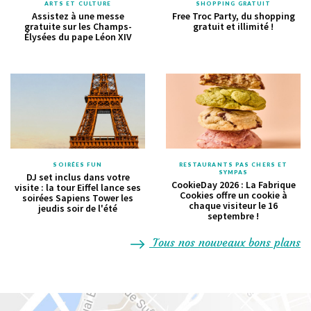
ARTS ET CULTURE
SHOPPING GRATUIT
Assistez à une messe
Free Troc Party, du shopping
gratuite sur les Champs-
gratuit et illimité !
Élysées du pape Léon XIV
SOIRÉES FUN
RESTAURANTS PAS CHERS ET
SYMPAS
DJ set inclus dans votre
CookieDay 2026 : La Fabrique
visite : la tour Eiffel lance ses
Cookies offre un cookie à
soirées Sapiens Tower les
chaque visiteur le 16
jeudis soir de l'été
septembre !
Tous nos nouveaux bons plans