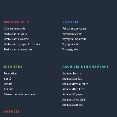
RESTAURANTS
VOYAGES
Cuisine du monde
Préparer son voyage
Restaurant insolite
Voyage pas cher
Restaurant à volonté
Voyage humanitaire
Restaurant sympa et pas cher
Voyage insolite
Restaurant romantique
Voyage gratuit
BIEN-ÊTRE
ARCHIVES DE BONS PLANS
Relaxation
Archives Loisirs
Santé
Archives Soirées
Beauté
Archives Restaurants
Coiffure
Archives Bien-Être
Développement personnel
Archives Voyages
Archives Shopping
Archives Astuces
ASTUCES