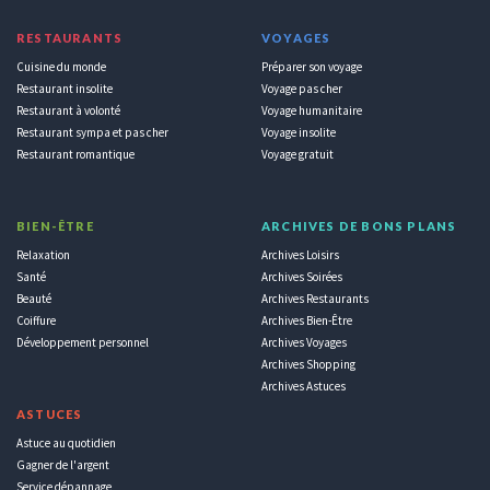
RESTAURANTS
VOYAGES
Cuisine du monde
Préparer son voyage
Restaurant insolite
Voyage pas cher
Restaurant à volonté
Voyage humanitaire
Restaurant sympa et pas cher
Voyage insolite
Restaurant romantique
Voyage gratuit
BIEN-ÊTRE
ARCHIVES DE BONS PLANS
Relaxation
Archives Loisirs
Santé
Archives Soirées
Beauté
Archives Restaurants
Coiffure
Archives Bien-Être
Développement personnel
Archives Voyages
Archives Shopping
Archives Astuces
ASTUCES
Astuce au quotidien
Gagner de l'argent
Service dépannage