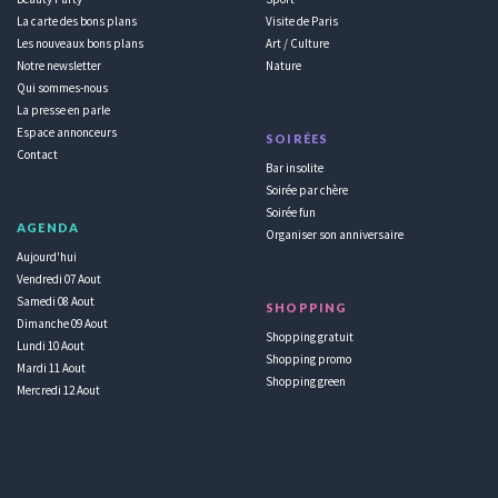
La carte des bons plans
Visite de Paris
Les nouveaux bons plans
Art / Culture
Notre newsletter
Nature
Qui sommes-nous
La presse en parle
Espace annonceurs
SOIRÉES
Contact
Bar insolite
Soirée par chère
Soirée fun
AGENDA
Organiser son anniversaire
Aujourd'hui
Vendredi 07 Aout
Samedi 08 Aout
SHOPPING
Dimanche 09 Aout
Shopping gratuit
Lundi 10 Aout
Shopping promo
Mardi 11 Aout
Shopping green
Mercredi 12 Aout