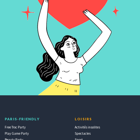
PARIS-FRIENDLY
LOISIRS
Free Troc Party
Activités insolites
Play Game Party
Spectacles
Beauty Party
Sport