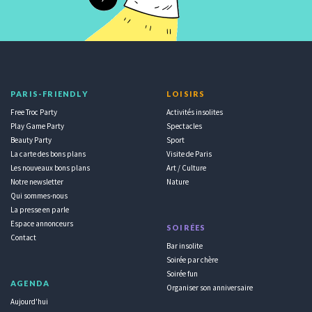
PARIS-FRIENDLY
LOISIRS
Free Troc Party
Activités insolites
Play Game Party
Spectacles
Beauty Party
Sport
La carte des bons plans
Visite de Paris
Les nouveaux bons plans
Art / Culture
Notre newsletter
Nature
Qui sommes-nous
La presse en parle
Espace annonceurs
SOIRÉES
Contact
Bar insolite
Soirée par chère
Soirée fun
AGENDA
Organiser son anniversaire
Aujourd'hui