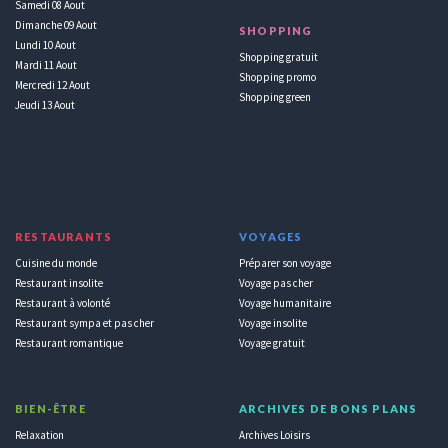
Samedi 08 Aout
Dimanche 09 Aout
SHOPPING
Lundi 10 Aout
Shopping gratuit
Mardi 11 Aout
Shopping promo
Mercredi 12 Aout
Shopping green
Jeudi 13 Aout
RESTAURANTS
VOYAGES
Cuisine du monde
Préparer son voyage
Restaurant insolite
Voyage pas cher
Restaurant à volonté
Voyage humanitaire
Restaurant sympa et pas cher
Voyage insolite
Restaurant romantique
Voyage gratuit
BIEN-ÊTRE
ARCHIVES DE BONS PLANS
Relaxation
Archives Loisirs