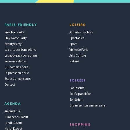
PARIS-FRIENDLY
LOISIRS
Free Troc Party
Activités insolites
Play Game Party
Spectacles
Beauty Party
Sport
La carte des bons plans
Visite de Paris
Les nouveaux bons plans
Art / Culture
Notre newsletter
Nature
Qui sommes-nous
La presse en parle
Espace annonceurs
SOIRÉES
Contact
Bar insolite
Soirée par chère
Soirée fun
AGENDA
Organiser son anniversaire
Aujourd'hui
Dimanche 09 Aout
Lundi 10 Aout
SHOPPING
Mardi 11 Aout