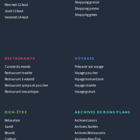
Shopping gratuit
Mercredi 12 Aout
Shopping promo
Jeudi 13 Aout
Shopping green
Vendredi 14 Aout
RESTAURANTS
VOYAGES
Cuisine du monde
Préparer son voyage
Restaurant insolite
Voyage pas cher
Restaurant à volonté
Voyage humanitaire
Restaurant sympa et pas cher
Voyage insolite
Restaurant romantique
Voyage gratuit
BIEN-ÊTRE
ARCHIVES DE BONS PLANS
Relaxation
Archives Loisirs
Santé
Archives Soirées
Beauté
Archives Restaurants
Coiffure
Archives Bien-Être