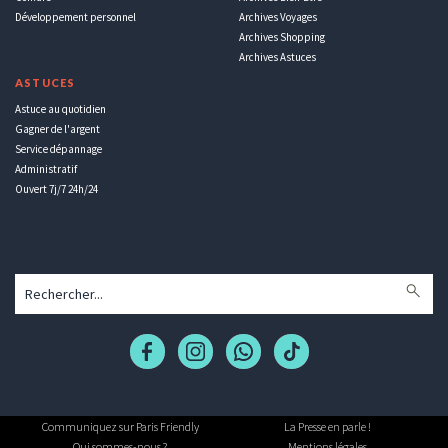
Développement personnel
Archives Voyages
Archives Shopping
Archives Astuces
ASTUCES
Astuce au quotidien
Gagner de l'argent
Service dépannage
Administratif
Ouvert 7j/7 24h/24
Communiquez sur Paris Friendly
La Presse en parle !
Qui sommes-nous ?
Mentions légales