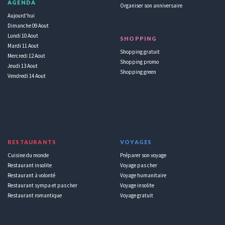
AGENDA
Organiser son anniversaire
Aujourd'hui
Dimanche 09 Aout
Lundi 10 Aout
SHOPPING
Mardi 11 Aout
Shopping gratuit
Mercredi 12 Aout
Shopping promo
Jeudi 13 Aout
Shopping green
Vendredi 14 Aout
RESTAURANTS
VOYAGES
Cuisine du monde
Préparer son voyage
Restaurant insolite
Voyage pas cher
Restaurant à volonté
Voyage humanitaire
Restaurant sympa et pas cher
Voyage insolite
Restaurant romantique
Voyage gratuit