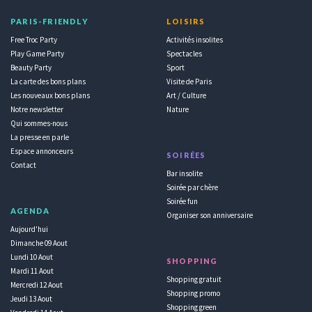
PARIS-FRIENDLY
LOISIRS
Free Troc Party
Activités insolites
Play Game Party
Spectacles
Beauty Party
Sport
La carte des bons plans
Visite de Paris
Les nouveaux bons plans
Art / Culture
Notre newsletter
Nature
Qui sommes-nous
La presse en parle
Espace annonceurs
SOIRÉES
Contact
Bar insolite
Soirée par chère
Soirée fun
AGENDA
Organiser son anniversaire
Aujourd'hui
Dimanche 09 Aout
Lundi 10 Aout
SHOPPING
Mardi 11 Aout
Shopping gratuit
Mercredi 12 Aout
Shopping promo
Jeudi 13 Aout
Shopping green