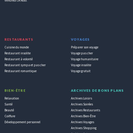
Vendredi 14 Aout
RESTAURANTS
VOYAGES
Cuisine du monde
Préparer son voyage
Restaurant insolite
Voyage pas cher
Restaurant à volonté
Voyage humanitaire
Restaurant sympa et pas cher
Voyage insolite
Restaurant romantique
Voyage gratuit
BIEN-ÊTRE
ARCHIVES DE BONS PLANS
Relaxation
Archives Loisirs
Santé
Archives Soirées
Beauté
Archives Restaurants
Coiffure
Archives Bien-Être
Développement personnel
Archives Voyages
Archives Shopping