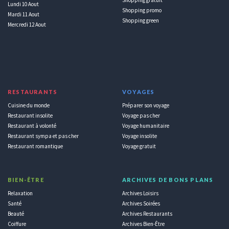
Lundi 10 Aout
Shopping promo
Mardi 11 Aout
Shopping green
Mercredi 12 Aout
RESTAURANTS
VOYAGES
Cuisine du monde
Préparer son voyage
Restaurant insolite
Voyage pas cher
Restaurant à volonté
Voyage humanitaire
Restaurant sympa et pas cher
Voyage insolite
Restaurant romantique
Voyage gratuit
BIEN-ÊTRE
ARCHIVES DE BONS PLANS
Relaxation
Archives Loisirs
Santé
Archives Soirées
Beauté
Archives Restaurants
Coiffure
Archives Bien-Être