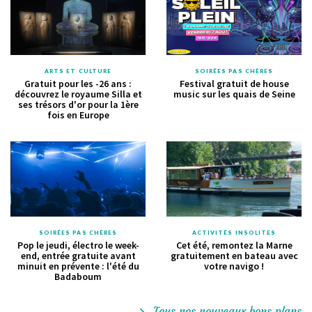
ARTS ET CULTURE
SOIRÉES PAS CHÈRES
Gratuit pour les -26 ans :
Festival gratuit de house
découvrez le royaume Silla et
music sur les quais de Seine
ses trésors d'or pour la 1ère
fois en Europe
SOIRÉES PAS CHÈRES
ACTIVITÉS INSOLITES
Pop le jeudi, électro le week-
Cet été, remontez la Marne
end, entrée gratuite avant
gratuitement en bateau avec
minuit en prévente : l'été du
votre navigo !
Badaboum
Tous nos nouveaux bons plans