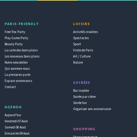
PARIS-FRIENDLY
LOISIRS
Free Troc Party
Activités insolites
Play Game Party
Spectacles
Beauty Party
Sport
La carte des bons plans
Visite de Paris
Les nouveaux bons plans
Art / Culture
Notre newsletter
Nature
Qui sommes-nous
La presse en parle
Espace annonceurs
SOIRÉES
Contact
Bar insolite
Soirée par chère
Soirée fun
AGENDA
Organiser son anniversaire
Aujourd'hui
Vendredi 07 Aout
Samedi 08 Aout
SHOPPING
Dimanche 09 Aout
Shopping gratuit