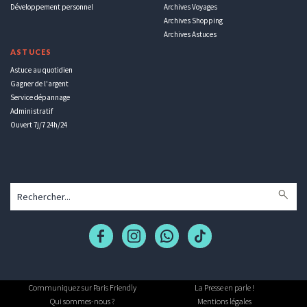
Développement personnel
Archives Voyages
Archives Shopping
Archives Astuces
ASTUCES
Astuce au quotidien
Gagner de l'argent
Service dépannage
Administratif
Ouvert 7j/7 24h/24
Communiquez sur Paris Friendly
La Presse en parle !
Qui sommes-nous ?
Mentions légales