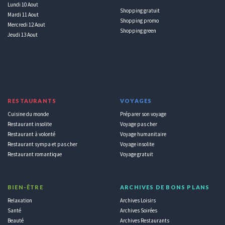
Lundi 10 Aout
Shopping gratuit
Mardi 11 Aout
Shopping promo
Mercredi 12 Aout
Shopping green
Jeudi 13 Aout
RESTAURANTS
VOYAGES
Cuisine du monde
Préparer son voyage
Restaurant insolite
Voyage pas cher
Restaurant à volonté
Voyage humanitaire
Restaurant sympa et pas cher
Voyage insolite
Restaurant romantique
Voyage gratuit
BIEN-ÊTRE
ARCHIVES DE BONS PLANS
Relaxation
Archives Loisirs
Santé
Archives Soirées
Beauté
Archives Restaurants