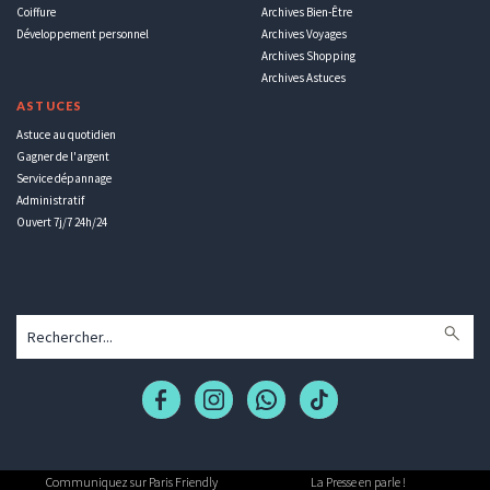
Coiffure
Archives Bien-Être
Développement personnel
Archives Voyages
Archives Shopping
Archives Astuces
ASTUCES
Astuce au quotidien
Gagner de l'argent
Service dépannage
Administratif
Ouvert 7j/7 24h/24
Communiquez sur Paris Friendly
La Presse en parle !