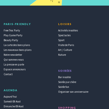
PARIS-FRIENDLY
LOISIRS
Free Troc Party
Activités insolites
Play Game Party
Spectacles
Beauty Party
Sport
La carte des bons plans
Visite de Paris
Les nouveaux bons plans
Art / Culture
Notre newsletter
Nature
Qui sommes-nous
La presse en parle
Espace annonceurs
SOIRÉES
Contact
Bar insolite
Soirée par chère
Soirée fun
AGENDA
Organiser son anniversaire
Aujourd'hui
Samedi 08 Aout
Dimanche 09 Aout
SHOPPING