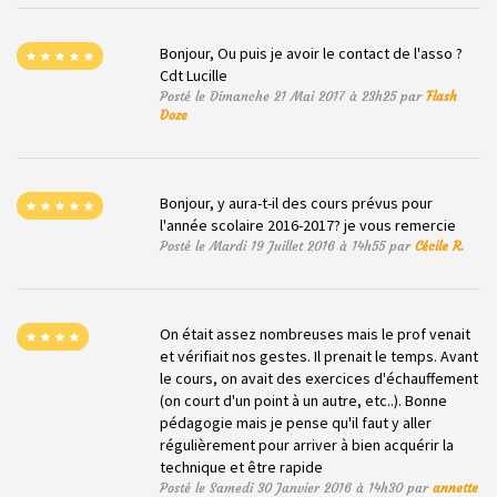
Bonjour, Ou puis je avoir le contact de l'asso ?
Cdt Lucille
Posté le Dimanche 21 Mai 2017 à 23h25 par
Flash
Doze
Bonjour, y aura-t-il des cours prévus pour
l'année scolaire 2016-2017? je vous remercie
Posté le Mardi 19 Juillet 2016 à 14h55 par
Cécile R.
On était assez nombreuses mais le prof venait
et vérifiait nos gestes. Il prenait le temps. Avant
le cours, on avait des exercices d'échauffement
(on court d'un point à un autre, etc..). Bonne
pédagogie mais je pense qu'il faut y aller
régulièrement pour arriver à bien acquérir la
technique et être rapide
Posté le Samedi 30 Janvier 2016 à 14h30 par
annette