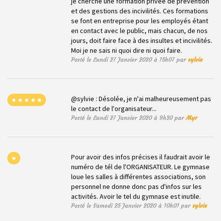
je cherche une formation privée de prévention
et des gestions des incivilités. Ces formations
se font en entreprise pour les employés étant
en contact avec le public, mais chacun, de nos
jours, doit faire face à des insultes et incivilités.
Moi je ne sais ni quoi dire ni quoi faire.
Posté le Lundi 27 Janvier 2020 à 15h07 par
sylvie
@sylvie : Désolée, je n'ai malheureusement pas
le contact de l'organisateur...
Posté le Lundi 27 Janvier 2020 à 9h30 par
Myr
Pour avoir des infos précises il faudrait avoir le
numéro de tél de l'ORGANISATEUR. Le gymnase
loue les salles à différentes associations, son
personnel ne donne donc pas d'infos sur les
activités. Avoir le tel du gymnase est inutile.
Posté le Samedi 25 Janvier 2020 à 10h01 par
sylvie