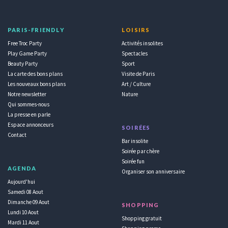
PARIS-FRIENDLY
LOISIRS
Free Troc Party
Activités insolites
Play Game Party
Spectacles
Beauty Party
Sport
La carte des bons plans
Visite de Paris
Les nouveaux bons plans
Art / Culture
Notre newsletter
Nature
Qui sommes-nous
La presse en parle
Espace annonceurs
SOIRÉES
Contact
Bar insolite
Soirée par chère
Soirée fun
AGENDA
Organiser son anniversaire
Aujourd'hui
Samedi 08 Aout
Dimanche 09 Aout
SHOPPING
Lundi 10 Aout
Shopping gratuit
Mardi 11 Aout