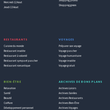
Shopping promo
Mercredi 12 Aout
Shopping green
Jeudi 13 Aout
RESTAURANTS
VOYAGES
Cuisine du monde
Préparer son voyage
Restaurant insolite
Voyage pas cher
Restaurant à volonté
Voyage humanitaire
Restaurant sympa et pas cher
Voyage insolite
Restaurant romantique
Voyage gratuit
BIEN-ÊTRE
ARCHIVES DE BONS PLANS
Relaxation
Archives Loisirs
Santé
Archives Soirées
Beauté
Archives Restaurants
Coiffure
Archives Bien-Être
Développement personnel
Archives Voyages