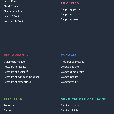
Lundi 10 Aout
SHOPPING
Mardi 11 Aout
Shopping gratuit
Mercredi 12 Aout
Shopping promo
Jeudi 13 Aout
Shopping green
Vendredi 14 Aout
RESTAURANTS
VOYAGES
Cuisine du monde
Préparer son voyage
Restaurant insolite
Voyage pas cher
Restaurant à volonté
Voyage humanitaire
Restaurant sympa et pas cher
Voyage insolite
Restaurant romantique
Voyage gratuit
BIEN-ÊTRE
ARCHIVES DE BONS PLANS
Relaxation
Archives Loisirs
Santé
Archives Soirées