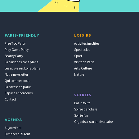
PARIS-FRIENDLY
LOISIRS
Free Troc Party
Activités insolites
Play Game Party
Spectacles
Beauty Party
Sport
La carte des bons plans
Visite de Paris
Les nouveaux bons plans
Art / Culture
Notre newsletter
Nature
Qui sommes-nous
La presse en parle
Espace annonceurs
SOIRÉES
Contact
Bar insolite
Soirée par chère
Soirée fun
AGENDA
Organiser son anniversaire
Aujourd'hui
Dimanche 09 Aout