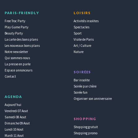
PARIS-FRIENDLY
LOISIRS
Free Troc Party
Activités insolites
Play Game Party
Spectacles
Beauty Party
Sport
La carte des bons plans
Visite de Paris
Les nouveaux bons plans
Art / Culture
Notre newsletter
Nature
Qui sommes-nous
La presse en parle
Espace annonceurs
SOIRÉES
Contact
Bar insolite
Soirée par chère
Soirée fun
AGENDA
Organiser son anniversaire
Aujourd'hui
Vendredi 07 Aout
Samedi 08 Aout
SHOPPING
Dimanche 09 Aout
Shopping gratuit
Lundi 10 Aout
Shopping promo
Mardi 11 Aout