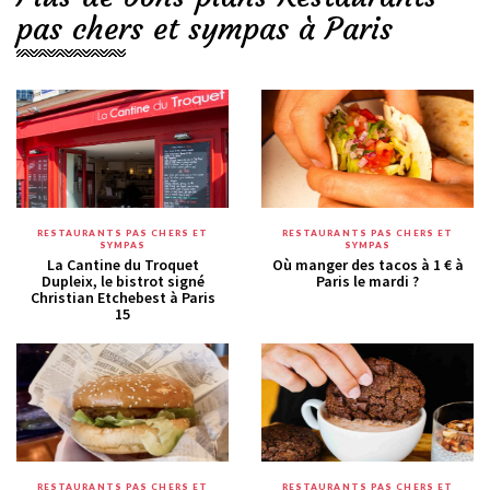
pas chers et sympas à Paris
RESTAURANTS PAS CHERS ET
RESTAURANTS PAS CHERS ET
SYMPAS
SYMPAS
La Cantine du Troquet
Où manger des tacos à 1 € à
Dupleix, le bistrot signé
Paris le mardi ?
Christian Etchebest à Paris
15
RESTAURANTS PAS CHERS ET
RESTAURANTS PAS CHERS ET