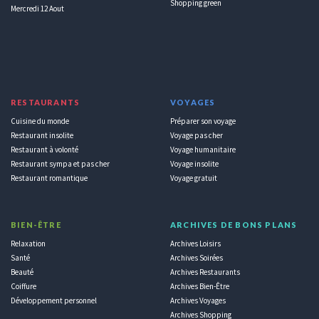
Shopping green
Mercredi 12 Aout
RESTAURANTS
VOYAGES
Cuisine du monde
Préparer son voyage
Restaurant insolite
Voyage pas cher
Restaurant à volonté
Voyage humanitaire
Restaurant sympa et pas cher
Voyage insolite
Restaurant romantique
Voyage gratuit
BIEN-ÊTRE
ARCHIVES DE BONS PLANS
Relaxation
Archives Loisirs
Santé
Archives Soirées
Beauté
Archives Restaurants
Coiffure
Archives Bien-Être
Développement personnel
Archives Voyages
Archives Shopping