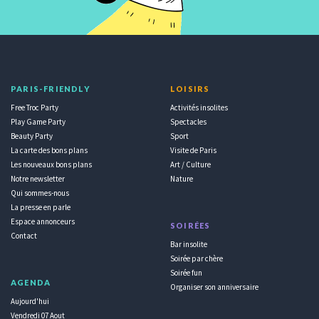
PARIS-FRIENDLY
LOISIRS
Free Troc Party
Activités insolites
Play Game Party
Spectacles
Beauty Party
Sport
La carte des bons plans
Visite de Paris
Les nouveaux bons plans
Art / Culture
Notre newsletter
Nature
Qui sommes-nous
La presse en parle
Espace annonceurs
SOIRÉES
Contact
Bar insolite
Soirée par chère
Soirée fun
AGENDA
Organiser son anniversaire
Aujourd'hui
Vendredi 07 Aout