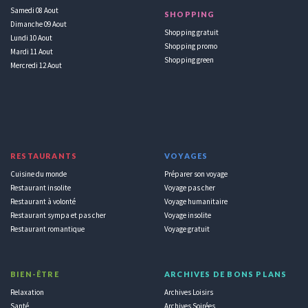
Samedi 08 Aout
SHOPPING
Dimanche 09 Aout
Shopping gratuit
Lundi 10 Aout
Shopping promo
Mardi 11 Aout
Shopping green
Mercredi 12 Aout
RESTAURANTS
VOYAGES
Cuisine du monde
Préparer son voyage
Restaurant insolite
Voyage pas cher
Restaurant à volonté
Voyage humanitaire
Restaurant sympa et pas cher
Voyage insolite
Restaurant romantique
Voyage gratuit
BIEN-ÊTRE
ARCHIVES DE BONS PLANS
Relaxation
Archives Loisirs
Santé
Archives Soirées