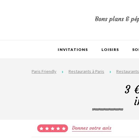
Bons plans & pép
INVITATIONS
LOISIRS
SO
Paris Friendly
Restaurants à Paris
Restaurants
3 €
i
Donnez votre avis