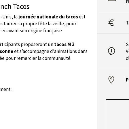
r
ench Tacos
s-Unis, la
journée nationale du tacos
est
T
staurer sa propre fête la veille, pour
 en avant son origine française.
articipants proposeront un
tacos M à
S
rsonne
et s’accompagne d’animations dans
V
sée pour remercier la communauté.
c
P
ement :