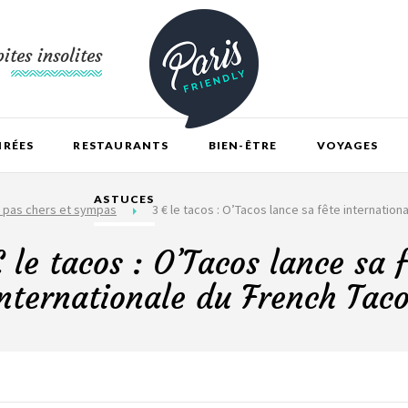
ites insolites
IRÉES
RESTAURANTS
BIEN-ÊTRE
VOYAGES
ASTUCES
 pas chers et sympas
3 € le tacos : O’Tacos lance sa fête internatio
 le tacos : O’Tacos lance sa 
nternationale du French Tac