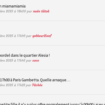
aim miamamiamia
tobre 2025 à 18h00 par
nuée tiktok
tobre 2025 à 17h49 par
gobbeur2ionf
bordel dans le quartier Alesia !
tobre 2025 à 17h45 par
coco
à 17h00 à Paris Gambetta. Quelle arnaque…
obre 2025 à 17h22 par
Fâchée
tite fille il n'y a plus offre normalement jusqu'à 00h00 j ai e