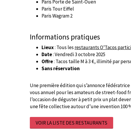
Paris Porte de Saint-Ouen
Paris Tour Eiffel
Paris Wagram 2
Informations pratiques
Lieux
: Tous les
restaurants O’Tacos partic
Date
: Vendredi 3 octobre 2025
Offre
: Tacos taille M à 3 €, illimité par per
Sans réservation
Une première édition qui s’annonce fédératrice 
vous annuel pour les amateurs de street-food fra
l’occasion de déguster à petit prix un plat dev
une fête collective autour d’une invention 100 
VOIR LA LISTE DES RESTAURANTS