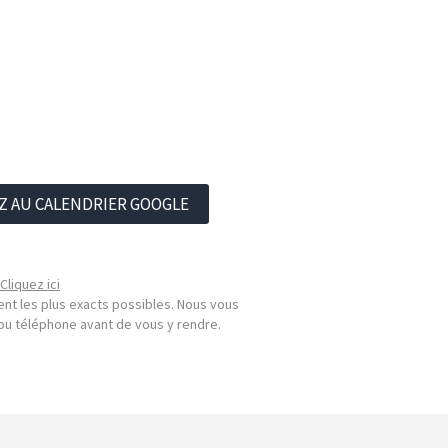
Z AU CALENDRIER GOOGLE
Cliquez ici
nt les plus exacts possibles. Nous vous
l ou téléphone avant de vous y rendre.