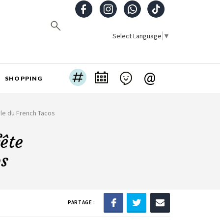
Select Language
▼
@
SHOPPING
nale du French Tacos
fête
os
PARTAGE :