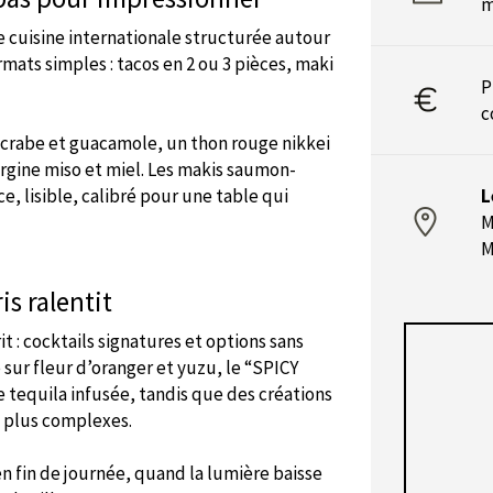
m
e cuisine internationale structurée autour
mats simples : tacos en 2 ou 3 pièces, maki
P
c
 crabe et guacamole, un thon rouge nikkei
rgine miso et miel. Les makis saumon-
e, lisible, calibré pour une table qui
L
M
M
is ralentit
 : cocktails signatures et options sans
 sur fleur d’oranger et yuzu, le “SPICY
 tequila infusée, tandis que des créations
 plus complexes.
n fin de journée, quand la lumière baisse