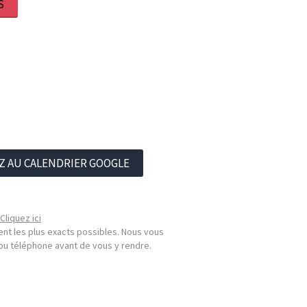
S
Z AU CALENDRIER GOOGLE
Cliquez ici
nt les plus exacts possibles. Nous vous
l ou téléphone avant de vous y rendre.