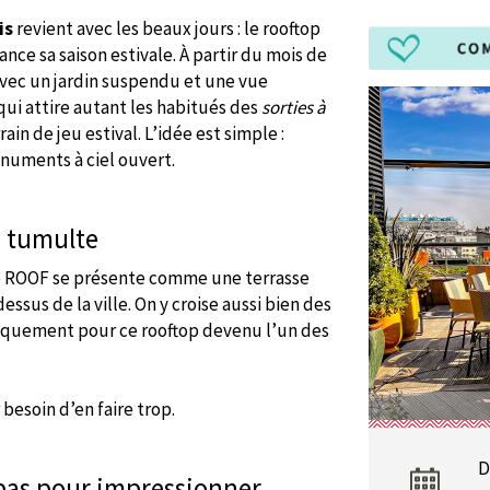
is
revient avec les beaux jours : le rooftop
nce sa saison estivale. À partir du mois de
avec un jardin suspendu et une vue
qui attire autant les habitués des
sorties à
n de jeu estival. L’idée est simple :
onuments à ciel ouvert.
u tumulte
le ROOF se présente comme une terrasse
us de la ville. On y croise aussi bien des
ifiquement pour ce rooftop devenu l’un des
r besoin d’en faire trop.
D
 pas pour impressionner