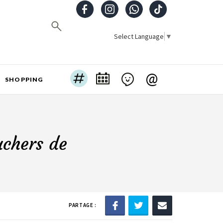
Select Language
▼
@
SHOPPING
uchers de
PARTAGE :