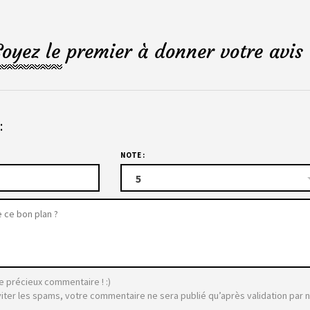
Soyez le premier à donner votre avis 
:
NOTE :
5
e précieux commentaire ! :)
viter les spams, votre commentaire ne sera publié qu’après validation par 