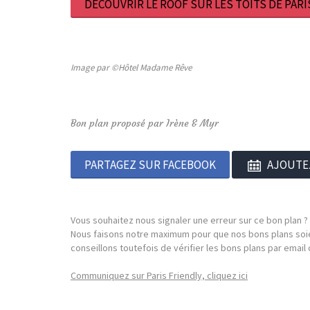
DÉCOUVRIR LE ROOF SUR LES TOITS DE PARI
Image par ©Hôtel Madame Rêve
Bon plan proposé par Irène & Myr
PARTAGEZ SUR FACEBOOK
AJOUTE
Vous souhaitez nous signaler une erreur sur ce bon plan ?
Nous faisons notre maximum pour que nos bons plans soie
conseillons toutefois de vérifier les bons plans par emai
Communiquez sur Paris Friendly, cliquez ici