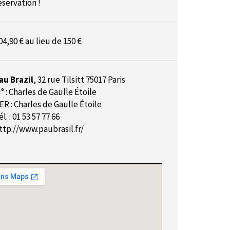
éservation !
04,90 € au lieu de 150 €
au Brazil
,
32 rue Tilsitt 75017 Paris
° : Charles de Gaulle Étoile
ER : Charles de Gaulle Étoile
él. : 01 53 57 77 66
ttp://www.paubrasil.fr/