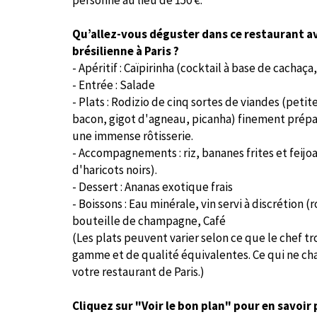
personne au lieu de 150 €.
Qu’allez-vous déguster dans ce restaurant av
brésilienne à Paris ?
- Apéritif : Caïpirinha (cocktail à base de cachaça
- Entrée : Salade
- Plats : Rodizio de cinq sortes de viandes (peti
bacon, gigot d'agneau, picanha) finement prépar
une immense rôtisserie.
- Accompagnements : riz, bananes frites et feijoa
d'haricots noirs).
- Dessert : Ananas exotique frais
- Boissons : Eau minérale, vin servi à discrétion 
bouteille de champagne, Café
(Les plats peuvent varier selon ce que le chef t
gamme et de qualité équivalentes. Ce qui ne cha
votre restaurant de Paris.)
Cliquez sur "Voir le bon plan" pour en savoir 