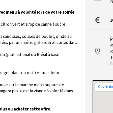
r
ec menu à volonté lors de votre soirée
1
, citron vert et sirop de canne à sucre)
tes saucisses, cuisses de poulet, dinde au
P
ées par un maître grillardin et cuites dans
M
R
da (plat national du Brésil à base
T
h
(rouge, blanc ou rosé) et une demi-
rouve sur le marché mais toujours de
ngera pas, c’est la viande à volonté dans
plus ou acheter cette offre.