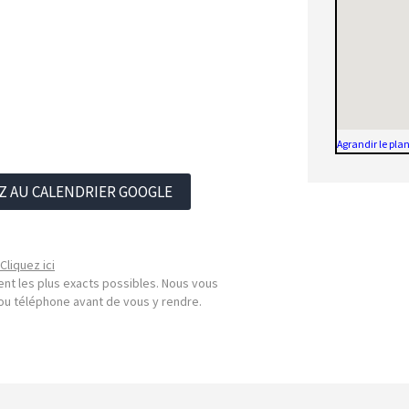
Agrandir le pla
Z AU CALENDRIER GOOGLE
Cliquez ici
nt les plus exacts possibles. Nous vous
l ou téléphone avant de vous y rendre.