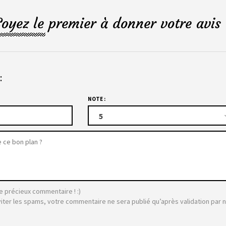
Soyez le premier à donner votre avis 
:
NOTE :
5
e précieux commentaire ! :)
viter les spams, votre commentaire ne sera publié qu’après validation par 