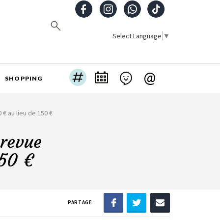
Select Language
▼
@
SHOPPING
€ au lieu de 150 €
 revue
150 €
PARTAGE :