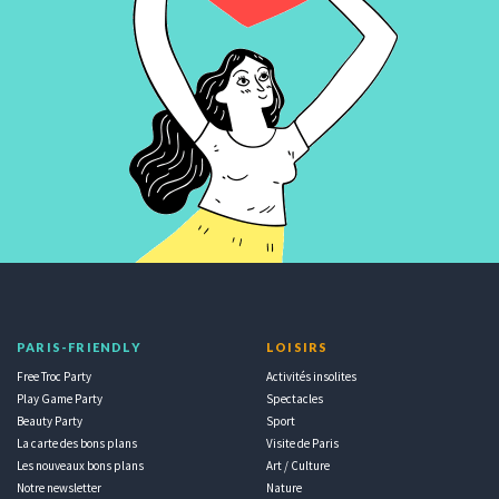
PARIS-FRIENDLY
LOISIRS
Free Troc Party
Activités insolites
Play Game Party
Spectacles
Beauty Party
Sport
La carte des bons plans
Visite de Paris
Les nouveaux bons plans
Art / Culture
Notre newsletter
Nature