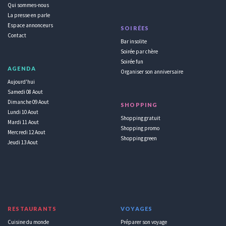
Qui sommes-nous
La presse en parle
Espace annonceurs
SOIRÉES
Contact
Bar insolite
Soirée par chère
Soirée fun
AGENDA
Organiser son anniversaire
Aujourd'hui
Samedi 08 Aout
Dimanche 09 Aout
SHOPPING
Lundi 10 Aout
Shopping gratuit
Mardi 11 Aout
Shopping promo
Mercredi 12 Aout
Shopping green
Jeudi 13 Aout
RESTAURANTS
VOYAGES
Cuisine du monde
Préparer son voyage