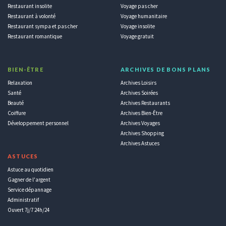
Restaurant insolite
Voyage pas cher
Restaurant à volonté
Voyage humanitaire
Restaurant sympa et pas cher
Voyage insolite
Restaurant romantique
Voyage gratuit
BIEN-ÊTRE
ARCHIVES DE BONS PLANS
Relaxation
Archives Loisirs
Santé
Archives Soirées
Beauté
Archives Restaurants
Coiffure
Archives Bien-Être
Développement personnel
Archives Voyages
Archives Shopping
Archives Astuces
ASTUCES
Astuce au quotidien
Gagner de l'argent
Service dépannage
Administratif
Ouvert 7j/7 24h/24