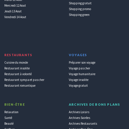
Shopping gratuit
Mercredi 12 Aout
Shopping promo
Jeudi 13 Aout
Shopping green
Vendredi 14 Aout
RESTAURANTS
VOYAGES
Cuisine du monde
Préparer son voyage
Restaurant insolite
Voyage pas cher
Restaurant à volonté
Voyage humanitaire
Restaurant sympa et pas cher
Voyage insolite
Restaurant romantique
Voyage gratuit
BIEN-ÊTRE
ARCHIVES DE BONS PLANS
Relaxation
Archives Loisirs
Santé
Archives Soirées
Beauté
Archives Restaurants