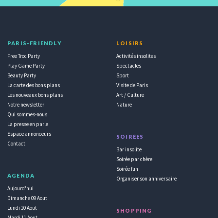
PARIS-FRIENDLY
LOISIRS
Free Troc Party
Activités insolites
Play Game Party
Spectacles
Beauty Party
Sport
La carte des bons plans
Visite de Paris
Les nouveaux bons plans
Art / Culture
Notre newsletter
Nature
Qui sommes-nous
La presse en parle
Espace annonceurs
SOIRÉES
Contact
Bar insolite
Soirée par chère
Soirée fun
AGENDA
Organiser son anniversaire
Aujourd'hui
Dimanche 09 Aout
Lundi 10 Aout
SHOPPING
Mardi 11 Aout