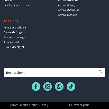
Coiffure
Archives Bien-Être
Développement personnel
Archives Voyages
Archives Shopping
Archives Astuces
ASTUCES
Astuce au quotidien
Gagner de l'argent
Service dépannage
Administratif
Ouvert 7j/7 24h/24
Communiquez sur Paris Friendly
La Presse en parle !