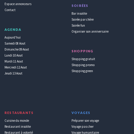
Espace annonceurs
SOIRÉES
Contact
Bar insolite
Soirée par chère
Soirée fun
AGENDA
Organiser son anniversaire
Aujourd'hui
Samedi 08 Aout
Dimanche 09 Aout
SHOPPING
Lundi 10 Aout
Shopping gratuit
Mardi 11 Aout
Shopping promo
Mercredi 12 Aout
Shopping green
Jeudi 13 Aout
RESTAURANTS
VOYAGES
Cuisine du monde
Préparer son voyage
Restaurant insolite
Voyage pas cher
Restaurant à volonté
Voyage humanitaire