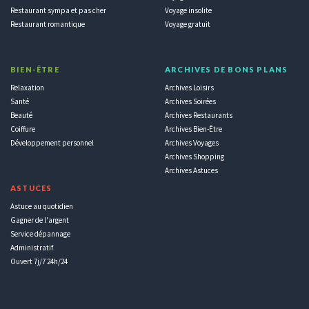
Restaurant sympa et pas cher
Voyage insolite
Restaurant romantique
Voyage gratuit
BIEN-ÊTRE
ARCHIVES DE BONS PLANS
Relaxation
Archives Loisirs
Santé
Archives Soirées
Beauté
Archives Restaurants
Coiffure
Archives Bien-Être
Développement personnel
Archives Voyages
Archives Shopping
Archives Astuces
ASTUCES
Astuce au quotidien
Gagner de l'argent
Service dépannage
Administratif
Ouvert 7j/7 24h/24