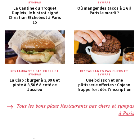
SYMPAS
SYMPAS
La Cantine du Troquet
Où manger des tacos à 1 € à
Dupleix, le bistrot signé
Paris le mardi ?
Christian Etchebest à Paris
15
RESTAURANTS PAS CHERS ET
RESTAURANTS PAS CHERS ET
SYMPAS
SYMPAS
La Clap : burger à 3,90 € et
Une boisson et une
pinte à 3,50 € à coté de
pâtisserie offertes : Cojean
Jussieu
frappe fort dès l'inscription
Tous les bons plans Restaurants pas chers et sympas
à Paris