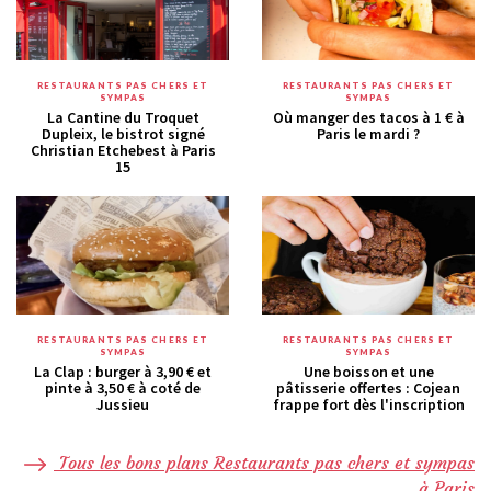
RESTAURANTS PAS CHERS ET
RESTAURANTS PAS CHERS ET
SYMPAS
SYMPAS
La Cantine du Troquet
Où manger des tacos à 1 € à
Dupleix, le bistrot signé
Paris le mardi ?
Christian Etchebest à Paris
15
RESTAURANTS PAS CHERS ET
RESTAURANTS PAS CHERS ET
SYMPAS
SYMPAS
La Clap : burger à 3,90 € et
Une boisson et une
pinte à 3,50 € à coté de
pâtisserie offertes : Cojean
Jussieu
frappe fort dès l'inscription
Tous les bons plans Restaurants pas chers et sympas
à Paris