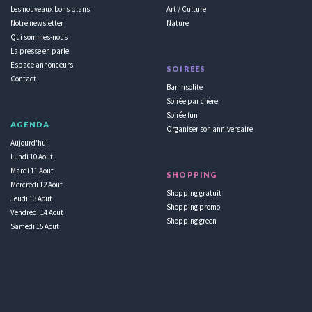
Les nouveaux bons plans
Art / Culture
Notre newsletter
Nature
Qui sommes-nous
La presse en parle
Espace annonceurs
SOIRÉES
Contact
Bar insolite
Soirée par chère
Soirée fun
AGENDA
Organiser son anniversaire
Aujourd'hui
Lundi 10 Aout
Mardi 11 Aout
SHOPPING
Mercredi 12 Aout
Shopping gratuit
Jeudi 13 Aout
Shopping promo
Vendredi 14 Aout
Shopping green
Samedi 15 Aout