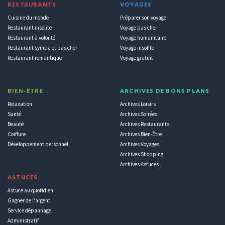
RESTAURANTS
VOYAGES
Cuisine du monde
Préparer son voyage
Restaurant insolite
Voyage pas cher
Restaurant à volonté
Voyage humanitaire
Restaurant sympa et pas cher
Voyage insolite
Restaurant romantique
Voyage gratuit
BIEN-ÊTRE
ARCHIVES DE BONS PLANS
Relaxation
Archives Loisirs
Santé
Archives Soirées
Beauté
Archives Restaurants
Coiffure
Archives Bien-Être
Développement personnel
Archives Voyages
Archives Shopping
Archives Astuces
ASTUCES
Astuce au quotidien
Gagner de l'argent
Service dépannage
Administratif