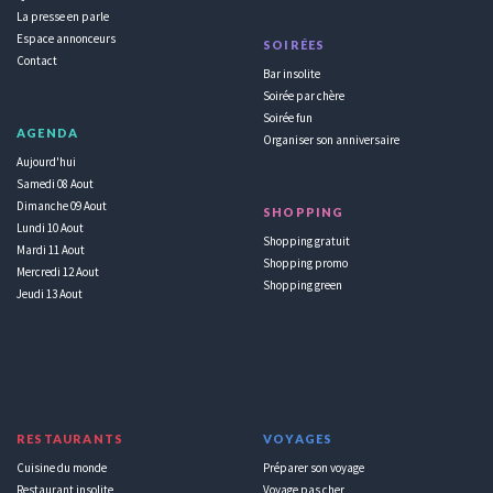
La presse en parle
Espace annonceurs
SOIRÉES
Contact
Bar insolite
Soirée par chère
Soirée fun
AGENDA
Organiser son anniversaire
Aujourd'hui
Samedi 08 Aout
Dimanche 09 Aout
SHOPPING
Lundi 10 Aout
Shopping gratuit
Mardi 11 Aout
Shopping promo
Mercredi 12 Aout
Shopping green
Jeudi 13 Aout
RESTAURANTS
VOYAGES
Cuisine du monde
Préparer son voyage
Restaurant insolite
Voyage pas cher