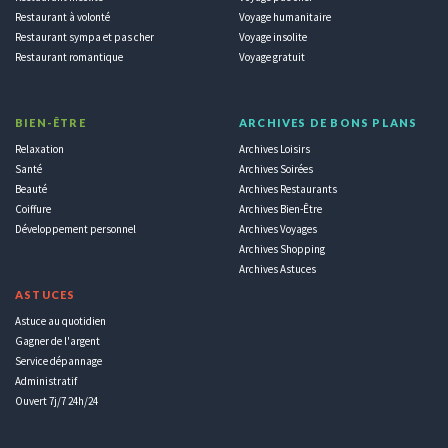
Restaurant à volonté
Voyage humanitaire
Restaurant sympa et pas cher
Voyage insolite
Restaurant romantique
Voyage gratuit
BIEN-ÊTRE
ARCHIVES DE BONS PLANS
Relaxation
Archives Loisirs
Santé
Archives Soirées
Beauté
Archives Restaurants
Coiffure
Archives Bien-Être
Développement personnel
Archives Voyages
Archives Shopping
Archives Astuces
ASTUCES
Astuce au quotidien
Gagner de l'argent
Service dépannage
Administratif
Ouvert 7j/7 24h/24