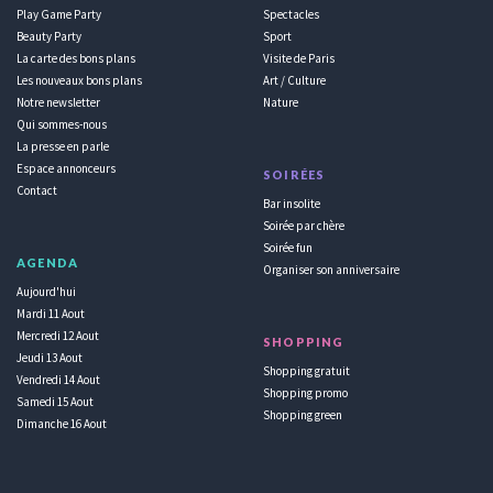
Play Game Party
Spectacles
Beauty Party
Sport
La carte des bons plans
Visite de Paris
Les nouveaux bons plans
Art / Culture
Notre newsletter
Nature
Qui sommes-nous
La presse en parle
Espace annonceurs
SOIRÉES
Contact
Bar insolite
Soirée par chère
Soirée fun
AGENDA
Organiser son anniversaire
Aujourd'hui
Mardi 11 Aout
Mercredi 12 Aout
SHOPPING
Jeudi 13 Aout
Shopping gratuit
Vendredi 14 Aout
Shopping promo
Samedi 15 Aout
Shopping green
Dimanche 16 Aout