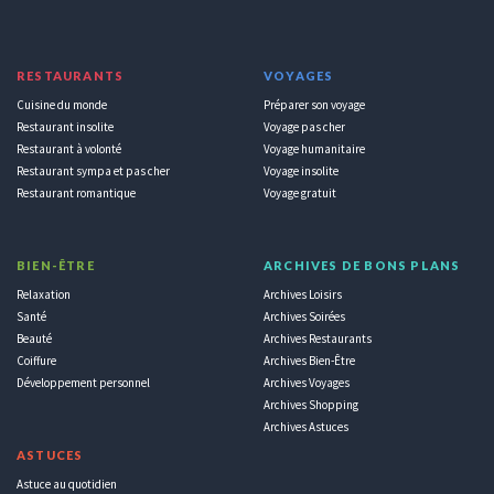
RESTAURANTS
VOYAGES
Cuisine du monde
Préparer son voyage
Restaurant insolite
Voyage pas cher
Restaurant à volonté
Voyage humanitaire
Restaurant sympa et pas cher
Voyage insolite
Restaurant romantique
Voyage gratuit
BIEN-ÊTRE
ARCHIVES DE BONS PLANS
Relaxation
Archives Loisirs
Santé
Archives Soirées
Beauté
Archives Restaurants
Coiffure
Archives Bien-Être
Développement personnel
Archives Voyages
Archives Shopping
Archives Astuces
ASTUCES
Astuce au quotidien