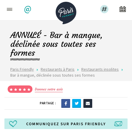
@
ANNULÉ - Bar à mangue,
déclinée sous toutes ses
formes
Paris Friendly
Restaurants à Paris
Restaurants insolites
Bar à mangue, déclinée sous toutes ses formes
Donnez votre avis
PARTAGE :