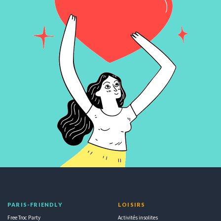
PARIS-FRIENDLY
LOISIRS
Free Troc Party
Activités insolites