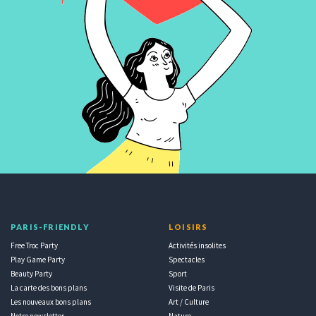
PARIS-FRIENDLY
LOISIRS
Free Troc Party
Activités insolites
Play Game Party
Spectacles
Beauty Party
Sport
La carte des bons plans
Visite de Paris
Les nouveaux bons plans
Art / Culture
Notre newsletter
Nature