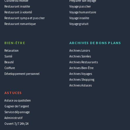
Cuisine du monde
Préparer son voyage
Restaurant insolite
Voyage pas cher
Restaurant à volonté
Voyage humanitaire
Restaurant sympa et pas cher
Voyage insolite
Restaurant romantique
Voyage gratuit
BIEN-ÊTRE
ARCHIVES DE BONS PLANS
Relaxation
Archives Loisirs
Santé
Archives Soirées
Beauté
Archives Restaurants
Coiffure
Archives Bien-Être
Développement personnel
Archives Voyages
Archives Shopping
Archives Astuces
ASTUCES
Astuce au quotidien
Gagner de l'argent
Service dépannage
Administratif
Ouvert 7j/7 24h/24