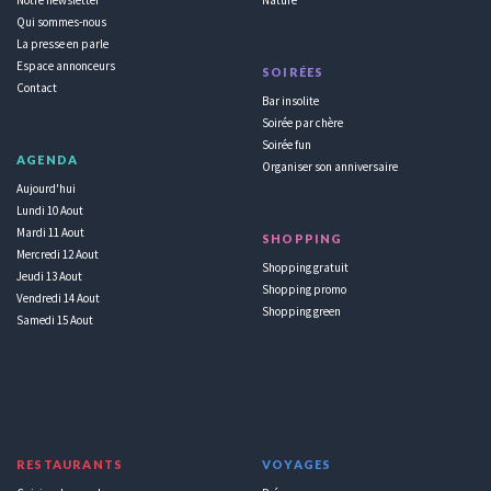
Qui sommes-nous
La presse en parle
Espace annonceurs
SOIRÉES
Contact
Bar insolite
Soirée par chère
Soirée fun
AGENDA
Organiser son anniversaire
Aujourd'hui
Lundi 10 Aout
Mardi 11 Aout
SHOPPING
Mercredi 12 Aout
Shopping gratuit
Jeudi 13 Aout
Shopping promo
Vendredi 14 Aout
Shopping green
Samedi 15 Aout
RESTAURANTS
VOYAGES