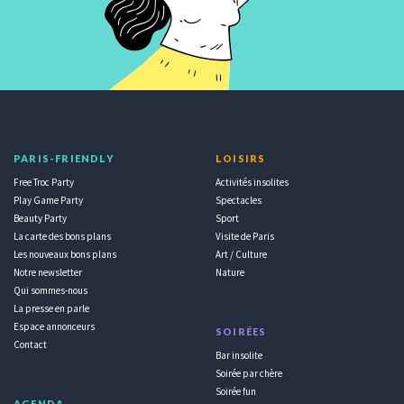
PARIS-FRIENDLY
LOISIRS
Free Troc Party
Activités insolites
Play Game Party
Spectacles
Beauty Party
Sport
La carte des bons plans
Visite de Paris
Les nouveaux bons plans
Art / Culture
Notre newsletter
Nature
Qui sommes-nous
La presse en parle
Espace annonceurs
SOIRÉES
Contact
Bar insolite
Soirée par chère
Soirée fun
AGENDA