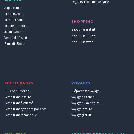
Organiser son anniversaire
Aujourd'hui
Lundi 10 Aout
Mardi 11 Aout
SHOPPING
Mercredi 12 Aout
Shopping gratuit
Jeudi 13 Aout
Shopping promo
Vendredi 14 Aout
Shopping green
Samedi 15 Aout
RESTAURANTS
VOYAGES
Cuisine du monde
Préparer son voyage
Restaurant insolite
Voyage pas cher
Restaurant à volonté
Voyage humanitaire
Restaurant sympa et pas cher
Voyage insolite
Restaurant romantique
Voyage gratuit