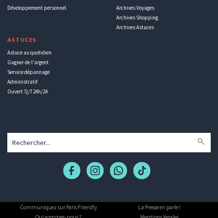
Développement personnel
Archives Voyages
Archives Shopping
Archives Astuces
ASTUCES
Astuce au quotidien
Gagner de l'argent
Service dépannage
Administratif
Ouvert 7j/7 24h/24
Communiquez sur Paris Friendly
La Presse en parle !
Qui sommes-nous ?
Mentions légales