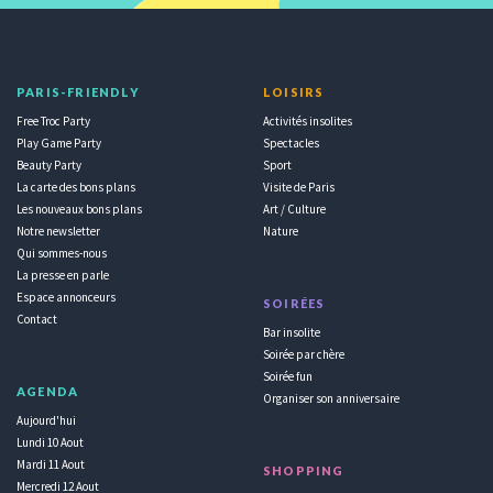
PARIS-FRIENDLY
LOISIRS
Free Troc Party
Activités insolites
Play Game Party
Spectacles
Beauty Party
Sport
La carte des bons plans
Visite de Paris
Les nouveaux bons plans
Art / Culture
Notre newsletter
Nature
Qui sommes-nous
La presse en parle
Espace annonceurs
SOIRÉES
Contact
Bar insolite
Soirée par chère
Soirée fun
AGENDA
Organiser son anniversaire
Aujourd'hui
Lundi 10 Aout
Mardi 11 Aout
SHOPPING
Mercredi 12 Aout