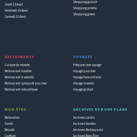
Shopping gratuit
Jeudi 13 Aout
Shopping promo
Vendredi 14 Aout
Shopping green
Samedi 15 Aout
RESTAURANTS
VOYAGES
Cuisine du monde
Préparer son voyage
Restaurant insolite
Voyage pas cher
Restaurant à volonté
Voyage humanitaire
Restaurant sympa et pas cher
Voyage insolite
Restaurant romantique
Voyage gratuit
BIEN-ÊTRE
ARCHIVES DE BONS PLANS
Relaxation
Archives Loisirs
Santé
Archives Soirées
Beauté
Archives Restaurants
Coiffure
Archives Bien-Être