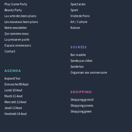
Play Game Party
Spectacles
Beauty Party
Sport
La carte des bons plans
Visite de Paris
Les nouveaux bons plans
Art / Culture
Notre newsletter
Nature
Qui sommes-nous
La presse en parle
Espace annonceurs
SOIRÉES
Contact
Bar insolite
Soirée par chère
Soirée fun
AGENDA
Organiser son anniversaire
Aujourd'hui
Dimanche 09 Aout
Lundi 10 Aout
SHOPPING
Mardi 11 Aout
Shopping gratuit
Mercredi 12 Aout
Shopping promo
Jeudi 13 Aout
Shopping green
Vendredi 14 Aout