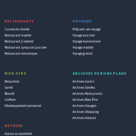
RESTAURANTS
VOYAGES
Cuisine du monde
Préparer son voyage
Restaurant insolite
Voyage pas cher
Restaurant à volonté
Voyage humanitaire
Restaurant sympa et pas cher
Voyage insolite
Restaurant romantique
Voyage gratuit
BIEN-ÊTRE
ARCHIVES DE BONS PLANS
Relaxation
Archives Loisirs
Santé
Archives Soirées
Beauté
Archives Restaurants
Coiffure
Archives Bien-Être
Développement personnel
Archives Voyages
Archives Shopping
Archives Astuces
ASTUCES
Astuce au quotidien