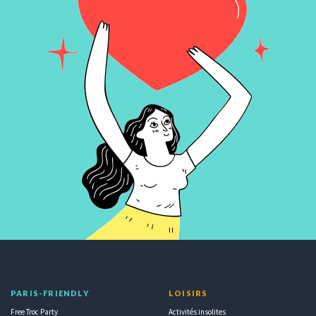
PARIS-FRIENDLY
LOISIRS
Free Troc Party
Activités insolites